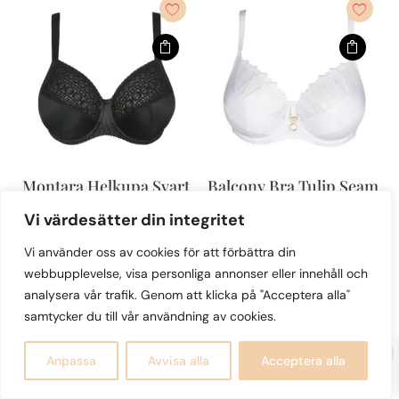
har
har
flera
flera
varianter.
varianter.
De
De
olika
olika
alternativen
alternativen
kan
kan
väljas
väljas
Montara Helkupa Svart
Balcony Bra Tulip Seam
på
på
– Arthill
960
kr
Vi värdesätter din integritet
produktsidan
produktsidan
1,350
kr
Den
Den
Vi använder oss av cookies för att förbättra din
här
webbupplevelse, visa personliga annonser eller innehåll och
här
produkten
analysera vår trafik. Genom att klicka på "Acceptera alla"
produkten
har
samtycker du till vår användning av cookies.
Rea!
har
flera
0
flera
varianter.
Anpassa
Avvisa alla
Acceptera alla
varianter.
De
De
olika