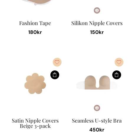
alternativen
kan
väljas
Fashion Tape
Silikon Nipple Covers
på
180
kr
150
kr
produktsidan
Satin Nipple Covers
Seamless U-style Bra
Beige 3-pack
450
kr