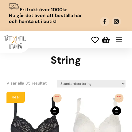
Fri frakt över 1000kr
Nu går det även att beställa här
och hämta ut i butik!


String
Visar alla 85 resultat
Rea!