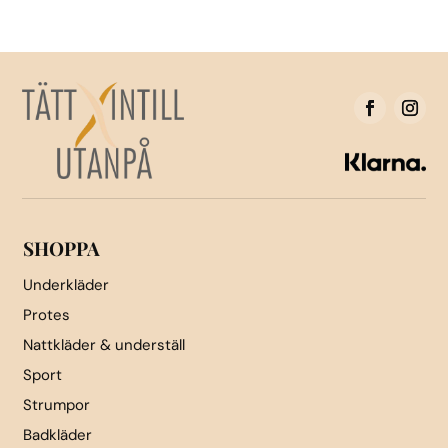
flera
flera
varianter.
varianter.
De
De
olika
olika
alternativen
alternativen
kan
kan
väljas
väljas
på
på
produktsidan
produktsidan
SHOPPA
Underkläder
Protes
Nattkläder & underställ
Sport
Strumpor
Badkläder