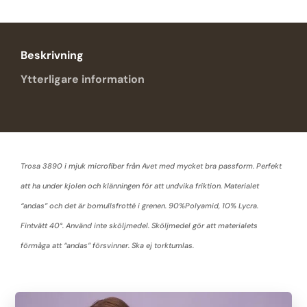
Beskrivning
Ytterligare information
Trosa 3890 i mjuk microfiber från Avet med mycket bra passform. Perfekt
att ha under kjolen och klänningen för att undvika friktion. Materialet
“andas” och det är bomullsfrotté i grenen. 90%Polyamid, 10% Lycra.
Fintvätt 40°. Använd inte sköljmedel. Sköljmedel gör att materialets
förmåga att “andas” försvinner. Ska ej torktumlas.