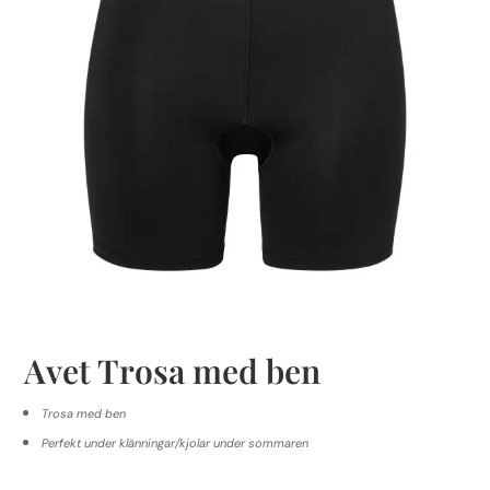
Avet Trosa med ben
Trosa med ben
Perfekt under klänningar/kjolar under sommaren