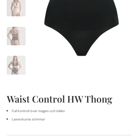
Waist Control HW Thong
Full kontroll över magen och bålen
Laserskurna sömmar