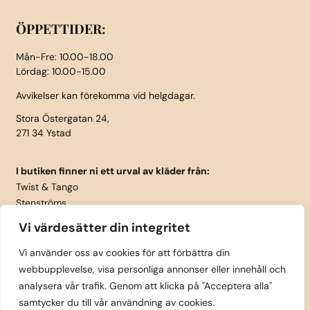
ÖPPETTIDER:
Mån-Fre: 10.00-18.00
Lördag: 10.00-15.00
Avvikelser kan förekomma vid helgdagar.
Stora Östergatan 24,
271 34 Ystad
I butiken finner ni ett urval av kläder från:
Twist & Tango
Stenströms
Part Two
Vi värdesätter din integritet
Isay
LauRie
Vi använder oss av cookies för att förbättra din
webbupplevelse, visa personliga annonser eller innehåll och
Rosemunde
analysera vår trafik. Genom att klicka på "Acceptera alla"
Skärp från Vanzetti
samtycker du till vår användning av cookies.