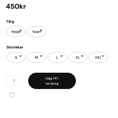
450
kr
Färg
Beige
Svart
Storlekar
S
M
L
XL
XXL
Waist
Lägg till i
varukorg
Control
HW
Thong
mängd