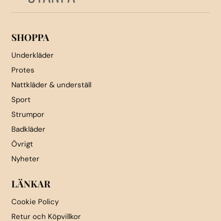
på
på
produktsidan
produktsidan
SHOPPA
Underkläder
Protes
Nattkläder & underställ
Sport
Strumpor
Badkläder
Övrigt
Nyheter
LÄNKAR
Cookie Policy
Retur och Köpvillkor