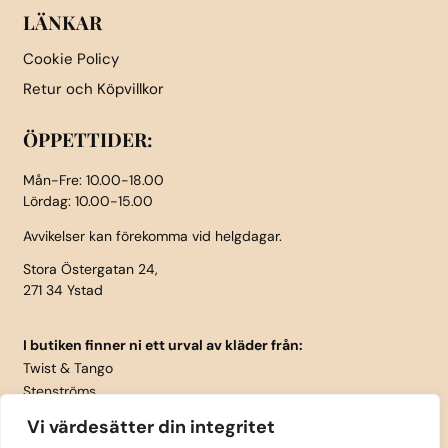
LÄNKAR
Cookie Policy
Retur och Köpvillkor
ÖPPETTIDER:
Mån-Fre: 10.00-18.00
Lördag: 10.00-15.00
Avvikelser kan förekomma vid helgdagar.
Stora Östergatan 24,
271 34 Ystad
I butiken finner ni ett urval av kläder från:
Twist & Tango
Stenströms
Part Two
Vi värdesätter din integritet
Isay