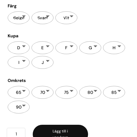
Färg
Beige
Svart
Vit
Kupa
D
E
F
G
H
I
J
Omkrets
65
70
75
80
85
90
Rebecca
Lägg till i