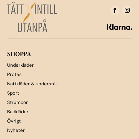
olika
alternativen
alternativen
kan
kan
väljas
väljas
på
på
produktsidan
produktsidan
SHOPPA
Underkläder
Protes
Nattkläder & underställ
Sport
Strumpor
Badkläder
Övrigt
Nyheter