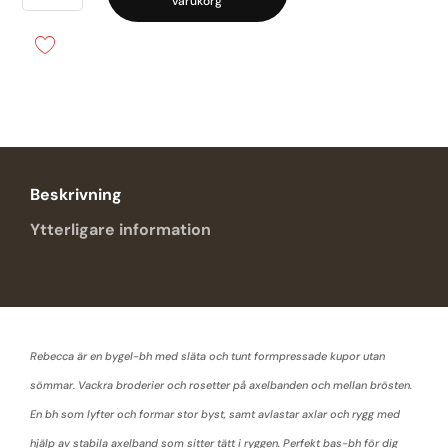
varukorg
Helkupa
mängd
Beskrivning
Ytterligare information
Rebecca är en bygel-bh med släta och tunt formpressade kupor utan
sömmar. Vackra broderier och rosetter på axelbanden och mellan brösten.
En bh som lyfter och formar stor byst, samt avlastar axlar och rygg med
hjälp av stabila axelband som sitter tätt i ryggen. Perfekt bas-bh för dig