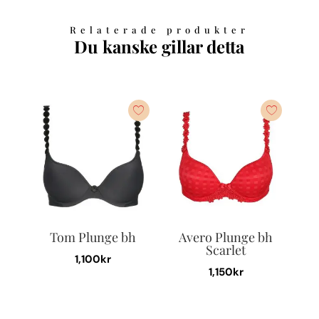
Relaterade produkter
Du kanske gillar detta
Tom Plunge bh
Avero Plunge bh
Scarlet
1,100
kr
1,150
kr
Den
Den
här
här
produkten