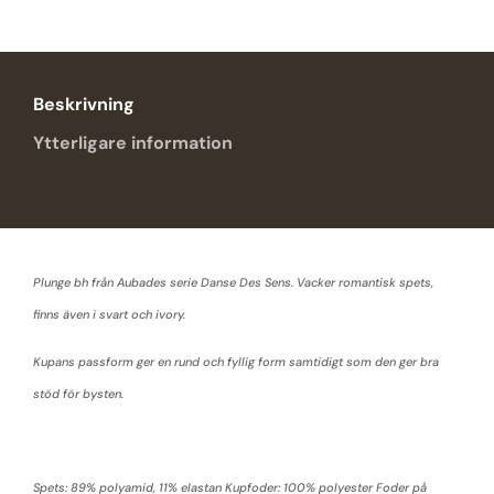
Danse
de
sens
mängd
Beskrivning
Ytterligare information
Plunge bh från Aubades serie Danse Des Sens. Vacker romantisk spets,
finns även i svart och ivory.
Kupans passform ger en rund och fyllig form samtidigt som den ger bra
stöd för bysten.
Spets: 89% polyamid, 11% elastan Kupfoder: 100% polyester Foder på