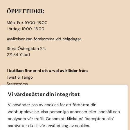
ÖPPETTIDER:
Mån-Fre: 10.00-18.00
Lördag: 10.00-15.00
Avvikelser kan förekomma vid helgdagar.
Stora Östergatan 24,
271 34 Ystad
I butiken finner ni ett urval av kläder från:
Twist & Tango
Stenströms
Part Two
Vi värdesätter din integritet
Isay
LauRie
Vi använder oss av cookies för att förbättra din
webbupplevelse, visa personliga annonser eller innehåll och
Rosemunde
analysera vår trafik. Genom att klicka på "Acceptera alla"
Skärp från Vanzetti
samtycker du till vår användning av cookies.