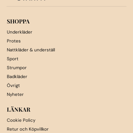
på
produktsidan
produktsidan
SHOPPA
Underkläder
Protes
Nattkläder & underställ
Sport
Strumpor
Badkläder
Övrigt
Nyheter
LÄNKAR
Cookie Policy
Retur och Köpvillkor