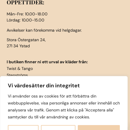
ÖPPETTIDER:
Mån-Fre: 10.00-18.00
Lördag: 10.00-15.00
Avvikelser kan förekomma vid helgdagar.
Stora Östergatan 24,
271 34 Ystad
I butiken finner ni ett urval av kläder från:
Twist & Tango
Stenströms
Part Two
Vi värdesätter din integritet
Isay
LauRie
Vi använder oss av cookies för att förbättra din
webbupplevelse, visa personliga annonser eller innehåll och
Rosemunde
analysera vår trafik. Genom att klicka på "Acceptera alla"
Skärp från Vanzetti
samtycker du till vår användning av cookies.
0
Copyright © Tättintill och utanpå Ystad AB 2025 |