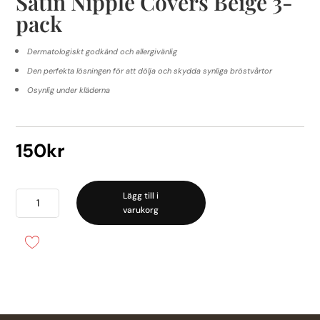
Satin Nipple Covers Beige 3-
pack
Dermatologiskt godkänd och allergivänlig
Den perfekta lösningen för att dölja och skydda synliga bröstvårtor
Osynlig under kläderna
150
kr
Satin
Lägg till i
varukorg
Nipple
Covers
Beige
3-
pack
mängd