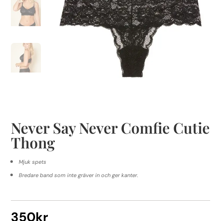
Never Say Never Comfie Cutie
Thong
Mjuk spets
Bredare band som inte gräver in och ger kanter.
350
kr