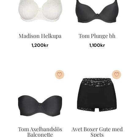
Madison Helkupa
Tom Plunge bh
1,200
kr
1,100
kr
Den
Den
här
här
produkten
produkten
har
har
flera
flera
varianter.
varianter.
De
De
olika
olika
alternativen
alternativen
kan
kan
Tom Axelbandslös
Avet Boxer Gute med
väljas
väljas
Balconette
Spets