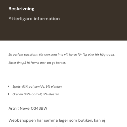
Beskrivning
Ytterligare information
En perfekt passform för den som inte vill ha en för låg eller för hög trosa.
Sitter fint på höfterna utan att ge kanter.
Spets: 91% polyamide, 9% elastan
Grenen: 95% bomull, 5% elastan
Artnr: Never0343BW
Webbshoppen har samma lager som butiken, kan ej