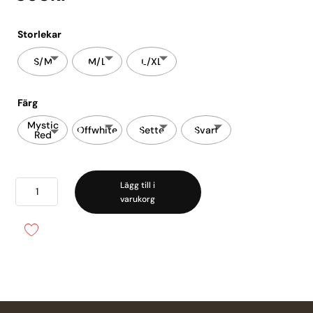
Storlekar
S/M
M/L
L/XL
Färg
Mystic
Offwhite
Sette
Svart
Red
Never
Lägg till i
varukorg
Say
Never
Comfie
Cutie
Thong
mängd