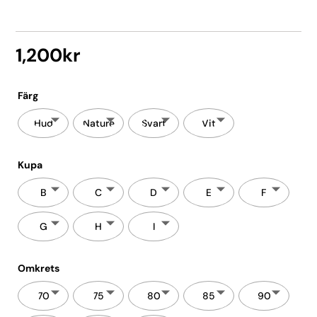
1,200
kr
Färg
Hud
Nature
Svart
Vit
Kupa
B
C
D
E
F
G
H
I
Omkrets
70
75
80
85
90