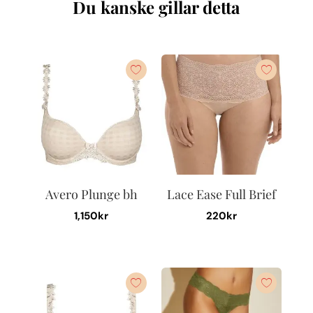
Du kanske gillar detta
Avero Plunge bh
Lace Ease Full Brief
1,150
kr
220
kr
Den
Den
här
här
produkten
produkten
har
har
flera
flera