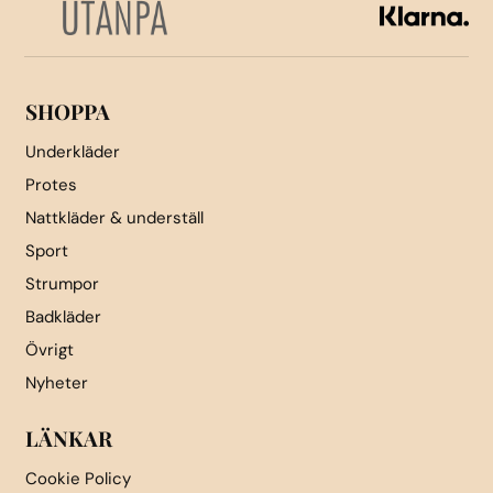
väljas
väljas
på
på
produktsidan
produktsidan
SHOPPA
Underkläder
Protes
Nattkläder & underställ
Sport
Strumpor
Badkläder
Övrigt
Nyheter
LÄNKAR
Cookie Policy