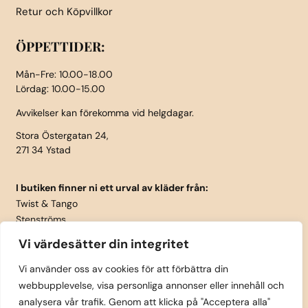
Retur och Köpvillkor
ÖPPETTIDER:
Mån-Fre: 10.00-18.00
Lördag: 10.00-15.00
Avvikelser kan förekomma vid helgdagar.
Stora Östergatan 24,
271 34 Ystad
I butiken finner ni ett urval av kläder från:
Twist & Tango
Stenströms
Part Two
Vi värdesätter din integritet
Isay
LauRie
Vi använder oss av cookies för att förbättra din
webbupplevelse, visa personliga annonser eller innehåll och
Rosemunde
analysera vår trafik. Genom att klicka på "Acceptera alla"