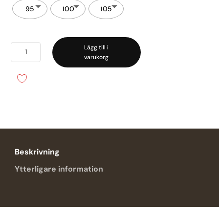
95
100
105
Madison
Lägg till i
varukorg
Helkupa
mängd
Beskrivning
Ytterligare information