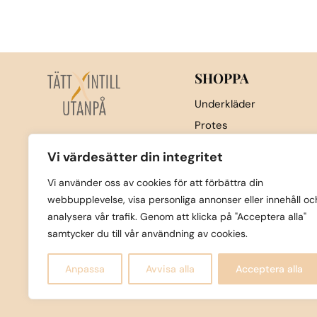
Den
här
produkten
har
flera
SHOPPA
varianter.
Underkläder
De
Protes
olika
Nattkläder & underställ
alternativen
Vi värdesätter din integritet
kan
Sport
Vi använder oss av cookies för att förbättra din
väljas
Strumpor
webbupplevelse, visa personliga annonser eller innehåll oc
på
Badkläder
analysera vår trafik. Genom att klicka på "Acceptera alla"
produktsidan
Övrigt
samtycker du till vår användning av cookies.
Nyheter
Anpassa
Avvisa alla
Acceptera alla
C