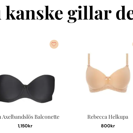
 kanske gillar de
 Axelbandslös Balconette
Rebecca Helkupa
1,150
kr
800
kr