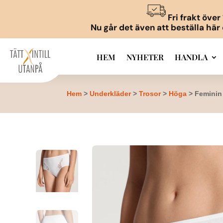
Fri frakt öve
Nu går det även att beställa här
HEM
NYHETER
HANDLA
Hem
>
Underkläder
>
Trosor
>
Höga
> Feminin 