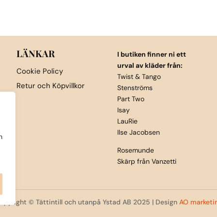
Den
Den
här
här
produkten
produkten
har
har
flera
flera
LÄNKAR
I butiken finner ni ett
varianter.
varianter.
urval av kläder från:
Cookie Policy
De
De
Twist & Tango
Retur och Köpvillkor
Stenströms
olika
olika
Part Two
alternativen
alternativen
Isay
kan
kan
LauRie
väljas
väljas
Ilse Jacobsen
h
på
på
Rosemunde
produktsidan
produktsida
Skärp från Vanzetti
opyright © Tättintill och utanpå Ystad AB 2025 | Design
AO marketi