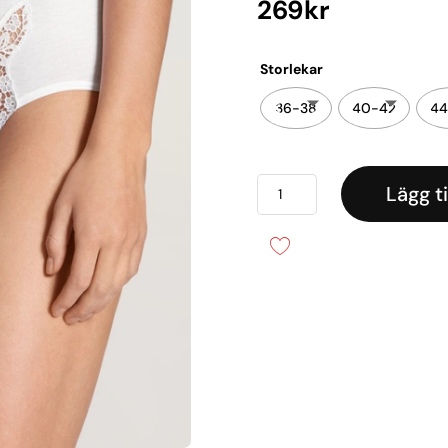
269
kr
Storlekar
36-38
40-42
44
Feminin
Lägg ti
sense
-
Midi
Brief
mängd