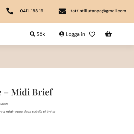


0411-188 19
tattintill.utanpa@gmail.com

Sök
Logga in

 – Midi Brief
huden
nna midi-trosa dess subtila skönhet