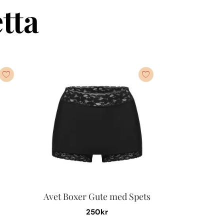
tta
Avet Boxer Gute med Spets
250
kr