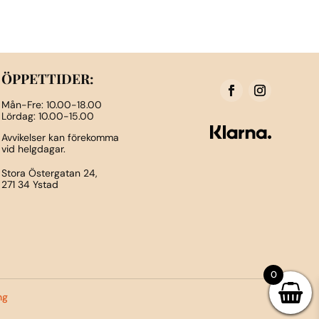
Den
här
produkten
har
flera
ÖPPETTIDER:
varianter.
Mån-Fre: 10.00-18.00
De
Lördag: 10.00-15.00
olika
Avvikelser kan förekomma
vid helgdagar.
alternativen
kan
Stora Östergatan 24,
271 34 Ystad
väljas
på
n
produktsidan
0
ng