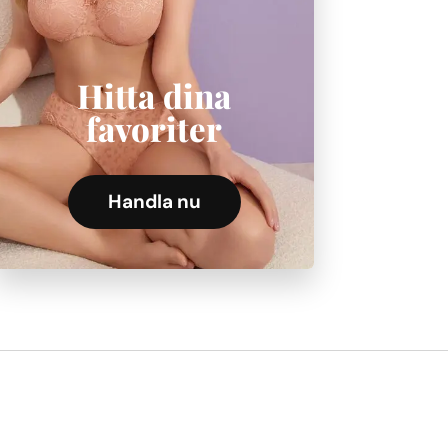
Hitta dina
favoriter
Handla nu