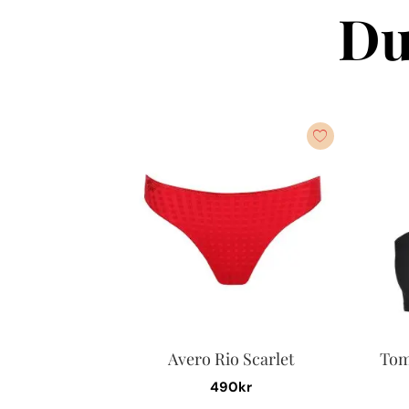
Du
Avero Rio Scarlet
Tom
490
kr