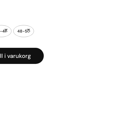
-46
48-50
ll i varukorg