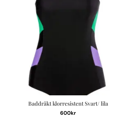
Baddräkt klorresistent Svart/ lila
600
kr
Den
här