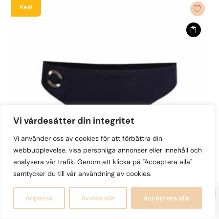
Rea!
1,250kr.
875kr.
har
flera
varianter.
De
olika
alternativen
kan
väljas
på
Vi värdesätter din integritet
produktsidan
Vi använder oss av cookies för att förbättra din
webbupplevelse, visa personliga annonser eller innehåll och
analysera vår trafik. Genom att klicka på "Acceptera alla"
samtycker du till vår användning av cookies.
0
Anpassa
Avvisa alla
Acceptera alla
Primadonna – Pinner rio