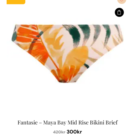
flera
varianter.
De
olika
alternativen
kan
väljas
på
produktsidan
Fantasie – Maya Bay Mid Rise Bikini Brief
Det
Det
300
kr
420
kr