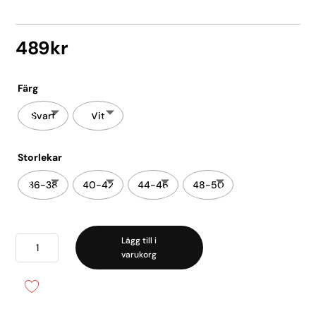
489
kr
Färg
Svart
Vit
Storlekar
36-38
40-42
44-46
48-50
Lycra
Lägg till i
varukorg
Spitze
midi
2-
pack