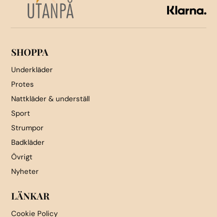
kan
väljas
väljas
på
på
produktsidan
produktsidan
SHOPPA
Underkläder
Protes
Nattkläder & underställ
Sport
Strumpor
Badkläder
Övrigt
Nyheter
LÄNKAR
Cookie Policy