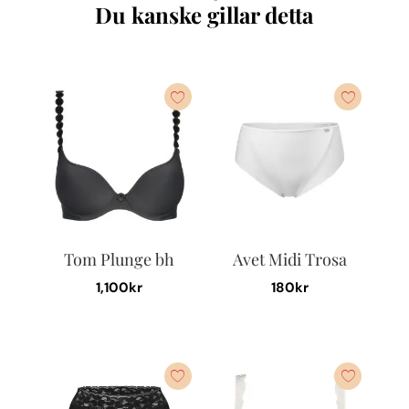
Du kanske gillar detta
Tom Plunge bh
Avet Midi Trosa
1,100
kr
180
kr
Den
Den
här
här
produkten
produkten
har
har
flera
flera