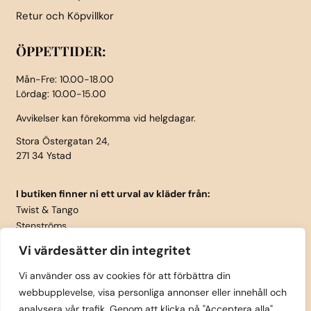
Retur och Köpvillkor
ÖPPETTIDER:
Mån-Fre: 10.00-18.00
Lördag: 10.00-15.00
Avvikelser kan förekomma vid helgdagar.
Stora Östergatan 24,
271 34 Ystad
I butiken finner ni ett urval av kläder från:
Twist & Tango
Stenströms
Part Two
Vi värdesätter din integritet
Isay
LauRie
Vi använder oss av cookies för att förbättra din
webbupplevelse, visa personliga annonser eller innehåll och
Rosemunde
analysera vår trafik. Genom att klicka på "Acceptera alla"