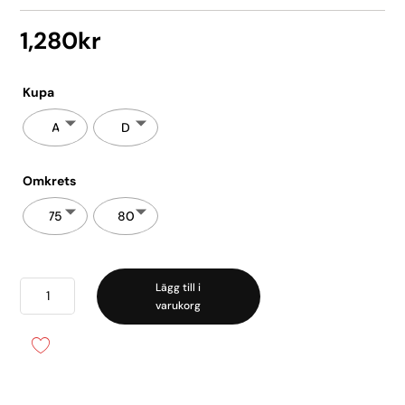
1,280
kr
Kupa
A
D
Omkrets
75
80
Jane
Lägg till i
varukorg
Plunge
Boudoir
Cream
mängd