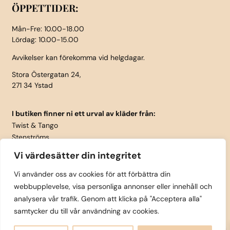
ÖPPETTIDER:
Mån-Fre: 10.00-18.00
Lördag: 10.00-15.00
Avvikelser kan förekomma vid helgdagar.
Stora Östergatan 24,
271 34 Ystad
I butiken finner ni ett urval av kläder från:
Twist & Tango
Stenströms
Part Two
Vi värdesätter din integritet
Isay
LauRie
Vi använder oss av cookies för att förbättra din
webbupplevelse, visa personliga annonser eller innehåll och
Rosemunde
analysera vår trafik. Genom att klicka på "Acceptera alla"
Skärp från Vanzetti
samtycker du till vår användning av cookies.
0