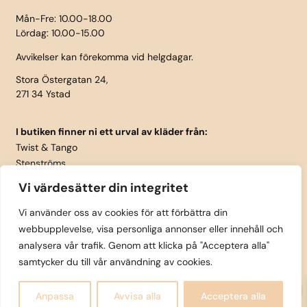
Mån-Fre: 10.00-18.00
Lördag: 10.00-15.00
Avvikelser kan förekomma vid helgdagar.
Stora Östergatan 24,
271 34 Ystad
I butiken finner ni ett urval av kläder från:
Twist & Tango
Stenströms
Part Two
Vi värdesätter din integritet
Isay
LauRie
Vi använder oss av cookies för att förbättra din
webbupplevelse, visa personliga annonser eller innehåll och
Rosemunde
analysera vår trafik. Genom att klicka på "Acceptera alla"
Skärp från Vanzetti
samtycker du till vår användning av cookies.
0
Copyright © Tättintill och utanpå Ystad AB 2025 |
Anpassa
Avvisa alla
Acceptera alla
Design
AO marketing