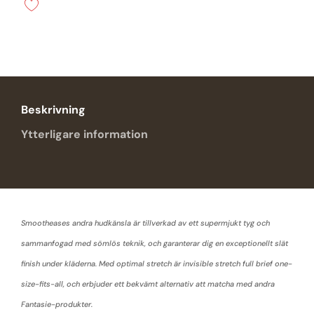
mängd
Beskrivning
Ytterligare information
Smootheases andra hudkänsla är tillverkad av ett supermjukt tyg och
sammanfogad med sömlös teknik, och garanterar dig en exceptionellt slät
finish under kläderna. Med optimal stretch är invisible stretch full brief one-
size-fits-all, och erbjuder ett bekvämt alternativ att matcha med andra
Fantasie-produkter.