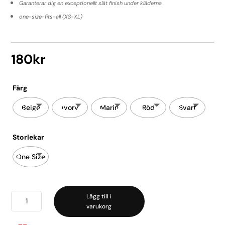
Garanterar dig en exceptionellt slät finish under kläderna
one-size-fits-all (XS-XL)
180
kr
Färg
Beige
ivory
Marin
Röd
Svart
Storlekar
One Size
Smoothease
Lägg till i
varukorg
Full
Brief