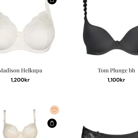
Madison Helkupa
Tom Plunge bh
1,200
kr
1,100
kr
Den
här
produkten
har
flera
varianter.
De