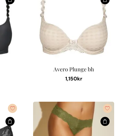
Avero Plunge bh
1,150
kr
Den
här
produkten
har
flera
varianter.
De