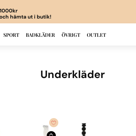
r 1000kr
 och hämta ut i butik!
SPORT
BADKLÄDER
ÖVRIGT
OUTLET
Underkläder