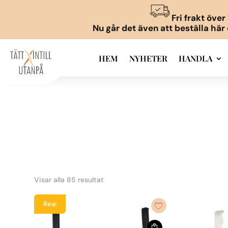
Fri frakt öve
Nu går det även att beställa här
HEM
NYHETER
HANDLA
Visar alla 85 resultat
Rea!