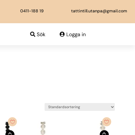
0411-188 19
tattintill.utanpa@gmail.com
Sök
Logga in