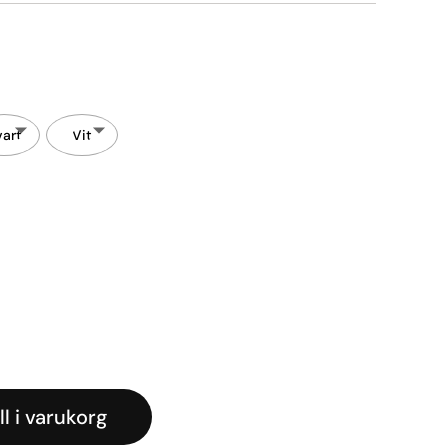
vart
Vit
ll i varukorg