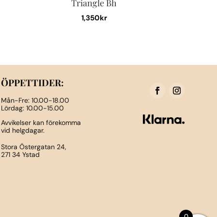
Triangle Bh
1,350
kr
Den
här
produkten
har
flera
ÖPPETTIDER:
varianter.
Mån-Fre: 10.00-18.00
De
Lördag: 10.00-15.00
olika
Avvikelser kan förekomma
vid helgdagar.
alternativen
kan
Stora Östergatan 24,
271 34 Ystad
väljas
på
n
produktsidan
0