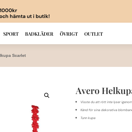
r 1000kr
 och hämta ut i butik!
SPORT
BADKLÄDER
ÖVRIGT
OUTLET
lkupa Scarlet
Avero Helkupa
Visste du att rött inte lyser igenom
Känd för sina dekorativa blomband
Tunn kupa