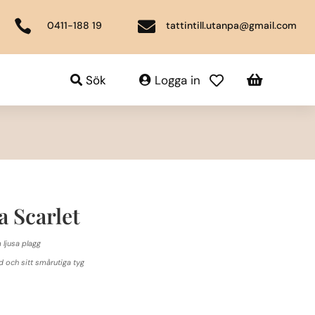


0411-188 19
tattintill.utanpa@gmail.com

Sök
Logga in

 Scarlet
 ljusa plagg
 och sitt smårutiga tyg