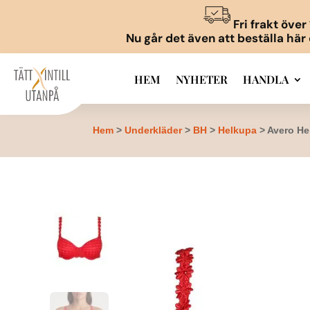
Fri frakt öve
Nu går det även att beställa här
HEM
NYHETER
HANDLA
Hem
>
Underkläder
>
BH
>
Helkupa
> Avero He