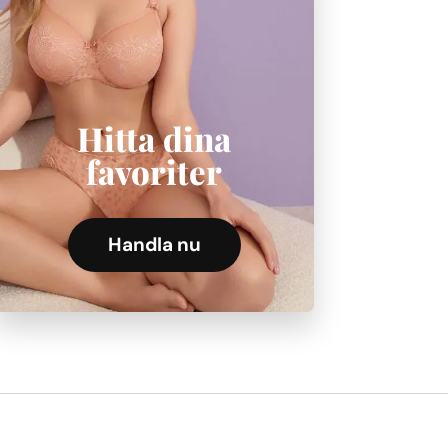
Hitta dina
favoriter
Handla nu