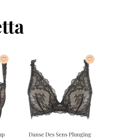
tta
up
Danse Des Sens Plunging