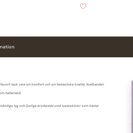
Scarlet
mängd
rmation
favorit tack vare sin komfort och sin fantastiska kvalité. Axelbanden
m halterneck.
 smårutiga tyg och ljuvliga broderade små tusenskönor som kantar
.