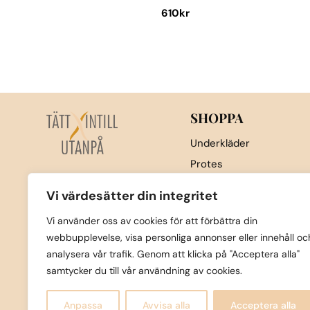
610
kr
Den
här
produkten
har
flera
SHOPPA
varianter.
De
Underkläder
olika
Protes
alternativen
Nattkläder & underställ
kan
Vi värdesätter din integritet
Sport
väljas
Vi använder oss av cookies för att förbättra din
Strumpor
på
webbupplevelse, visa personliga annonser eller innehåll oc
produktsidan
Badkläder
analysera vår trafik. Genom att klicka på "Acceptera alla"
Övrigt
samtycker du till vår användning av cookies.
Nyheter
Anpassa
Avvisa alla
Acceptera alla