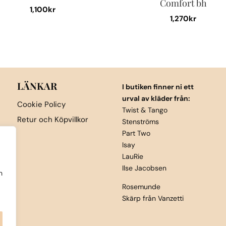
Comfort bh
1,100
kr
1,270
kr
Den
Den
här
här
produkten
produkten
har
har
flera
flera
LÄNKAR
I butiken finner ni ett
varianter.
varianter.
urval av kläder från:
De
Cookie Policy
De
Twist & Tango
olika
Retur och Köpvillkor
Stenströms
olika
alternativen
Part Two
alternativen
kan
Isay
kan
väljas
LauRie
väljas
på
Ilse Jacobsen
h
på
produktsidan
Rosemunde
produktsida
Skärp från Vanzetti