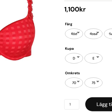
1,100
kr
Färg
Röd
Rosa
S
Kupa
D
E
Omkrets
70
75
Avero
Lägg ti
Helkupa