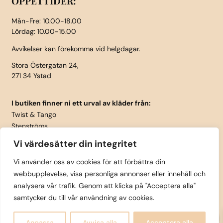
ÖPPETTIDER:
Mån-Fre: 10.00-18.00
Lördag: 10.00-15.00
Avvikelser kan förekomma vid helgdagar.
Stora Östergatan 24,
271 34 Ystad
I butiken finner ni ett urval av kläder från:
Twist & Tango
Stenströms
Part Two
Vi värdesätter din integritet
Isay
LauRie
Vi använder oss av cookies för att förbättra din
webbupplevelse, visa personliga annonser eller innehåll och
Rosemunde
analysera vår trafik. Genom att klicka på "Acceptera alla"
Skärp från Vanzetti
samtycker du till vår användning av cookies.
0
Copyright © Tättintill och utanpå Ystad AB 2025 |
Anpassa
Avvisa alla
Acceptera alla