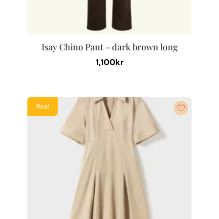
Isay Chino Pant – dark brown long
1,100
kr
Den
här
produkten
Rea!
har
flera
varianter.
De
olika
alternativen
kan
väljas
på