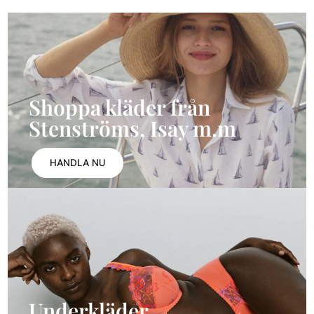
Shoppa kläder från
Stenströms, Isay m.m
HANDLA NU
Underkläder