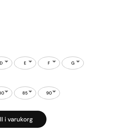
D
E
F
G
80
85
90
ll i varukorg