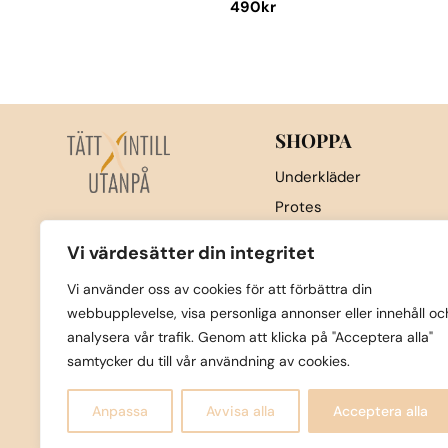
490
kr
Den
här
produkten
har
flera
SHOPPA
varianter.
Underkläder
De
Protes
olika
Nattkläder & underställ
alternativen
Vi värdesätter din integritet
kan
Sport
Vi använder oss av cookies för att förbättra din
väljas
Strumpor
webbupplevelse, visa personliga annonser eller innehåll oc
på
Badkläder
analysera vår trafik. Genom att klicka på "Acceptera alla"
produktsidan
Övrigt
samtycker du till vår användning av cookies.
Nyheter
Anpassa
Avvisa alla
Acceptera alla