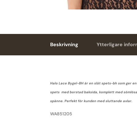
Beskrivning
Ytterligare info
Halo Lace Bygel-BH är en slät spets-bh som ger en n
spets med borstad baksida, komplett med sömlösa gj
spänne. Perfekt för kunden med sluttande axlar.
WA851205