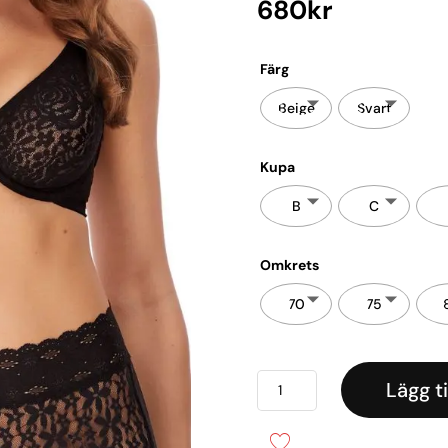
680
kr
Färg
Beige
Svart
Kupa
B
C
Omkrets
70
75
Halo
Lägg ti
Lace
Bygelbh