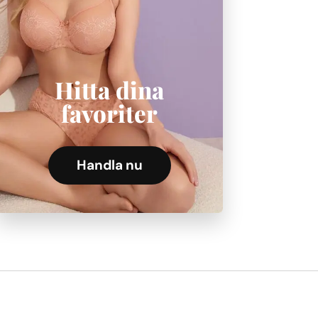
Hitta dina
favoriter
Handla nu