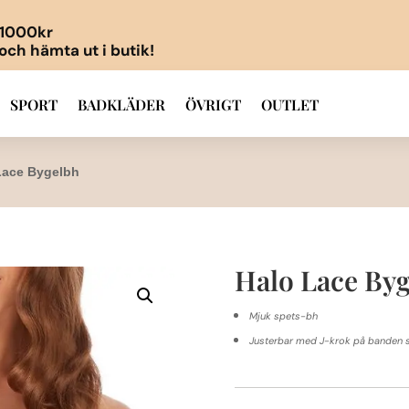
r 1000kr
 och hämta ut i butik!
SPORT
BADKLÄDER
ÖVRIGT
OUTLET
Lace Bygelbh
Halo Lace By
Mjuk spets-bh
Justerbar med J-krok på banden så