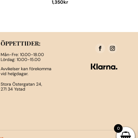
1,350
kr
Den
här
produkten
har
flera
ÖPPETTIDER:
varianter.
Mån-Fre: 10.00-18.00
De
Lördag: 10.00-15.00
olika
Avvikelser kan förekomma
vid helgdagar.
alternativen
kan
Stora Östergatan 24,
271 34 Ystad
väljas
på
n
produktsidan
0