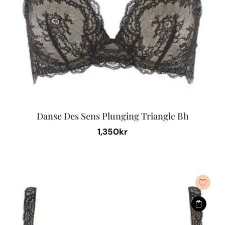
väljas
på
produktsidan
Danse Des Sens Plunging Triangle Bh
1,350
kr
Den
här
produkten
har
flera
varianter.
De