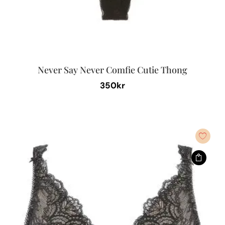
Never Say Never Comfie Cutie Thong
350
kr
Den
här
produkten
har
flera
varianter.
De
olika
alternativen
kan