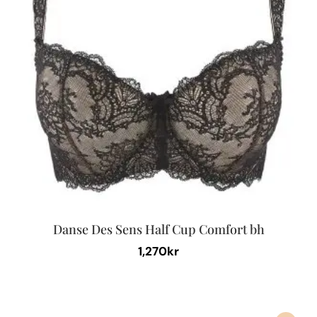
olika
alternativen
kan
väljas
på
produktsidan
Danse Des Sens Half Cup Comfort bh
1,270
kr
Den
här
produkten