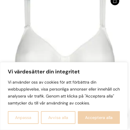
varianter.
De
olika
alternativen
kan
väljas
på
produktsidan
Vi värdesätter din integritet
Vi använder oss av cookies för att förbättra din
webbupplevelse, visa personliga annonser eller innehåll och
analysera vår trafik. Genom att klicka på "Acceptera alla"
samtycker du till vår användning av cookies.
Satin Helkupa
0
1,050
kr
Anpassa
Avvisa alla
Acceptera alla
Den