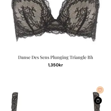
väljas
på
produktsidan
Danse Des Sens Plunging Triangle Bh
1,350
kr
Den
här
produkten
har
flera
varianter.
De