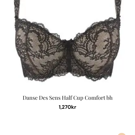
olika
alternativen
kan
väljas
på
produktsidan
Danse Des Sens Half Cup Comfort bh
1,270
kr
Den
här
produkten