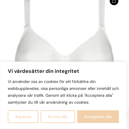
varianter.
De
olika
alternativen
kan
väljas
på
produktsidan
Vi värdesätter din integritet
Vi använder oss av cookies för att förbättra din
webbupplevelse, visa personliga annonser eller innehåll och
analysera vår trafik. Genom att klicka på "Acceptera alla"
samtycker du till vår användning av cookies.
Satin Helkupa
0
1,050
kr
Anpassa
Avvisa alla
Acceptera alla
Den