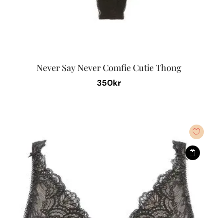
Never Say Never Comfie Cutie Thong
350
kr
Den
här
produkten
har
flera
varianter.
De
olika
alternativen
kan