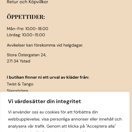
Retur och Köpvillkor
ÖPPETTIDER:
Mån-Fre: 10.00-18.00
Lördag: 10.00-15.00
Avvikelser kan förekomma vid helgdagar.
Stora Östergatan 24,
271 34 Ystad
I butiken finner ni ett urval av kläder från:
Twist & Tango
Stenströms
Part Two
Vi värdesätter din integritet
Isay
LauRie
Vi använder oss av cookies för att förbättra din
webbupplevelse, visa personliga annonser eller innehåll och
Rosemunde
analysera vår trafik. Genom att klicka på "Acceptera alla"