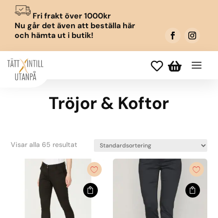
Fri frakt över 1000kr
Nu går det även att beställa här
och hämta ut i butik!


Tröjor & Koftor
Visar alla 65 resultat