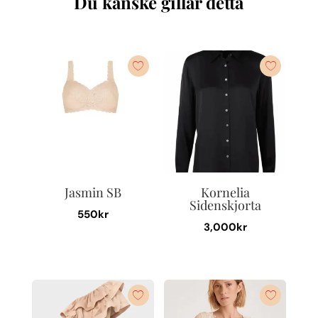
Du kanske gillar detta
Jasmin SB
Kornelia
Sidenskjorta
550
kr
3,000
kr
Den
Den
här
här
produkten
produkten
har
har
flera