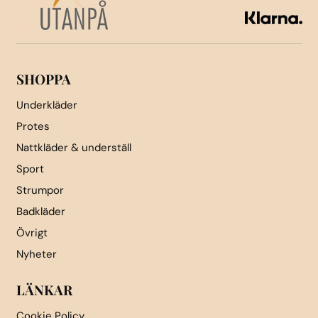
kan
väljas
väljas
på
på
produktsidan
produktsidan
SHOPPA
Underkläder
Protes
Nattkläder & underställ
Sport
Strumpor
Badkläder
Övrigt
Nyheter
LÄNKAR
Cookie Policy