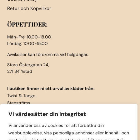
Retur och Köpvillkor
ÖPPETTIDER:
Mån-Fre: 10.00-18.00
Lördag: 10.00-15.00
Avvikelser kan förekomma vid helgdagar.
Stora Östergatan 24,
271 34 Ystad
I butiken finner ni ett urval av kläder från:
Twist & Tango
Stenströms
Part Two
Vi värdesätter din integritet
Isay
LauRie
Vi använder oss av cookies för att förbättra din
webbupplevelse, visa personliga annonser eller innehåll och
Rosemunde