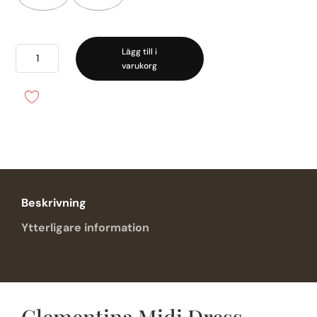
Clementina
Lägg till i
varukorg
Midi
Dress
-
Twist
&
Tango
mängd
Beskrivning
Ytterligare information
Clementina Midi Dress –