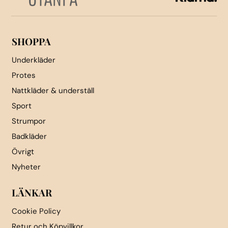
väljas
på
på
produktsidan
produktsidan
SHOPPA
Underkläder
Protes
Nattkläder & underställ
Sport
Strumpor
Badkläder
Övrigt
Nyheter
LÄNKAR
Cookie Policy
Retur och Köpvillkor