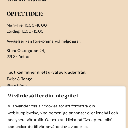
ÖPPETTIDER:
Mån-Fre: 10.00-18.00
Lördag: 10.00-15.00
Avvikelser kan förekomma vid helgdagar.
Stora Östergatan 24,
271 34 Ystad
I butiken finner ni ett urval av kläder från:
Twist & Tango
Stenströms
Part Two
Vi värdesätter din integritet
Isay
LauRie
Vi använder oss av cookies för att förbättra din
webbupplevelse, visa personliga annonser eller innehåll och
Rosemunde
analysera vår trafik. Genom att klicka på "Acceptera alla"
Skärp från Vanzetti
samtycker du till vår användning av cookies.