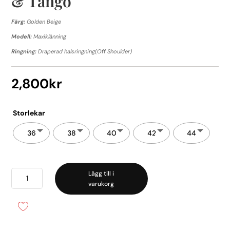
& Tango
Färg:
Golden Beige
Modell:
Maxiklänning
Ringning:
Draperad halsringning(Off Shoulder)
2,800
kr
Storlekar
36
38
40
42
44
Vanessa
Lägg till i
varukorg
Satin
Dress
-
Twist