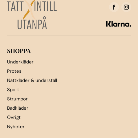
olika
alternativen
alternativen
kan
kan
väljas
väljas
på
på
produktsidan
produktsidan
SHOPPA
Underkläder
Protes
Nattkläder & underställ
Sport
Strumpor
Badkläder
Övrigt
Nyheter