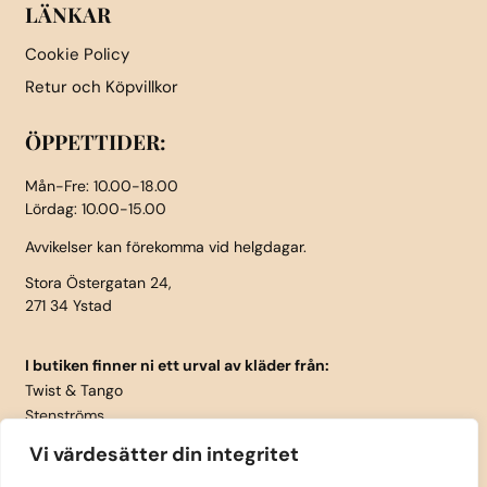
LÄNKAR
Cookie Policy
Retur och Köpvillkor
ÖPPETTIDER:
Mån-Fre: 10.00-18.00
Lördag: 10.00-15.00
Avvikelser kan förekomma vid helgdagar.
Stora Östergatan 24,
271 34 Ystad
I butiken finner ni ett urval av kläder från:
Twist & Tango
Stenströms
Part Two
Vi värdesätter din integritet
Isay