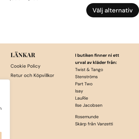
ursprungli
nuv
ursprungliga
nuvarande
Den
priset
pri
Välj alternativ
priset
priset
här
var:
är:
var:
är:
produkten
2,300kr.
1,61
1,800kr.
1,260kr.
har
flera
varianter.
LÄNKAR
De
I butiken finner ni ett
urval av kläder från:
olika
Cookie Policy
Twist & Tango
alternativen
Retur och Köpvillkor
Stenströms
kan
Part Two
väljas
Isay
på
LauRie
produktsidan
Ilse Jacobsen
h
Rosemunde
Skärp från Vanzetti