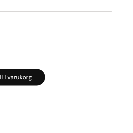
iga
arande
et
r.
ll i varukorg