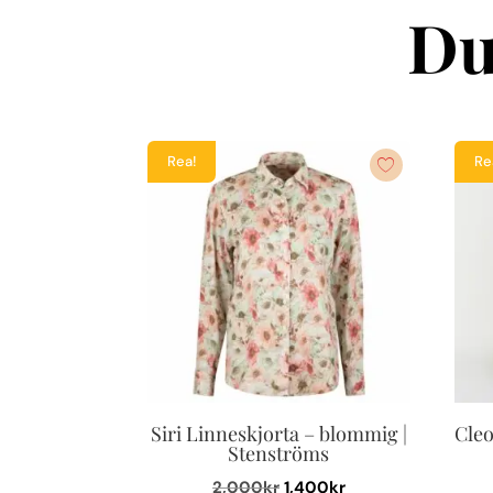
Du
Rea!
Re
Siri Linneskjorta – blommig |
Cleo
Stenströms
Det
Det
2,000
kr
1,400
kr