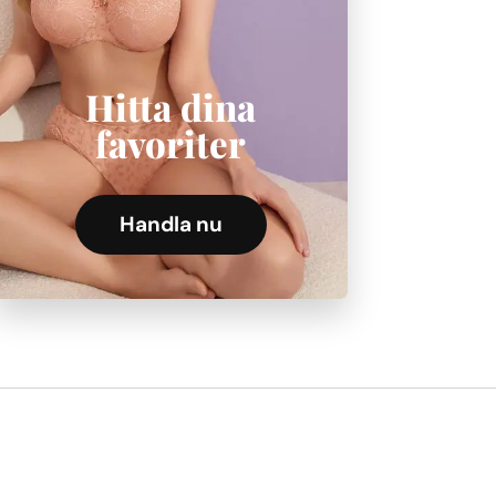
Hitta dina
favoriter
Handla nu