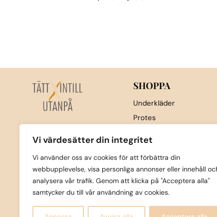
ursprungliga
nuvarande
Den
priset
priset
här
var:
är:
produkten
2,000kr.
1,400kr.
har
flera
varianter.
SHOPPA
De
olika
Underkläder
alternativen
Protes
kan
Nattkläder & underställ
väljas
Vi värdesätter din integritet
Sport
på
Vi använder oss av cookies för att förbättra din
produktsidan
Strumpor
webbupplevelse, visa personliga annonser eller innehåll oc
Badkläder
analysera vår trafik. Genom att klicka på "Acceptera alla"
Övrigt
samtycker du till vår användning av cookies.
Nyheter
Anpassa
Avvisa alla
Acceptera alla