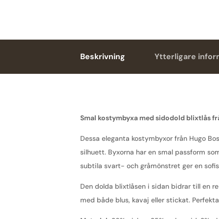
Beskrivning
Ytterligare info
Smal kostymbyxa med sidodold blixtlås f
Dessa eleganta kostymbyxor från Hugo Bo
silhuett. Byxorna har en smal passform som
subtila svart- och gråmönstret ger en sofisti
Den dolda blixtlåsen i sidan bidrar till en 
med både blus, kavaj eller stickat. Perfekta