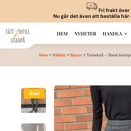
Fri frakt öve
Nu går det även att beställa här
HEM
NYHETER
HANDLA
Hem
>
Kläder
>
Byxor
> Tubeka3 – Smal kost
Rea!