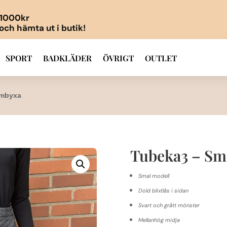
r 1000kr
 och hämta ut i butik!
SPORT
BADKLÄDER
ÖVRIGT
OUTLET
ymbyxa
Tubeka3 – Sm
Smal modell
Dold blixtlås i sidan
Svart och grått mönster
Mellanhög midja