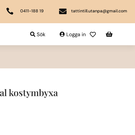


0411-188 19
tattintill.utanpa@gmail.com

Sök
Logga in

al kostymbyxa