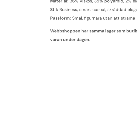
Material:
36% viskos, 35% polyamid, 2% el
Stil:
Business, smart casual, skräddad eleg
Passform:
Smal, figurnära utan att strama
Webbshoppen har samma lager som butiken,
varan under dagen.