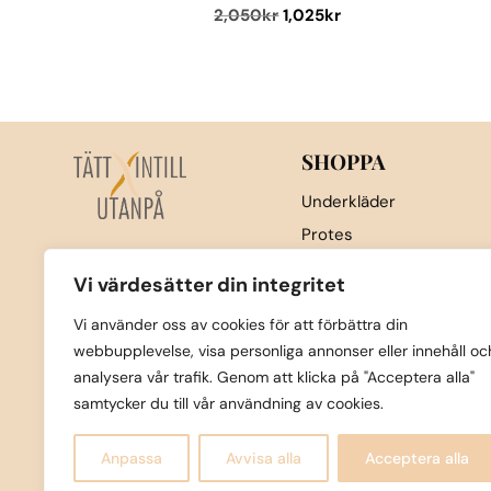
Det
Det
2,050
kr
1,025
kr
på
ursprungliga
nuvarande
Den
prod
priset
priset
här
var:
är:
produkten
2,050kr.
1,025kr.
har
flera
SHOPPA
varianter.
Underkläder
De
Protes
olika
Nattkläder & underställ
alternativen
Vi värdesätter din integritet
kan
Sport
Vi använder oss av cookies för att förbättra din
väljas
Strumpor
webbupplevelse, visa personliga annonser eller innehåll oc
på
Badkläder
analysera vår trafik. Genom att klicka på "Acceptera alla"
produktsidan
Övrigt
samtycker du till vår användning av cookies.
Nyheter
Anpassa
Avvisa alla
Acceptera alla