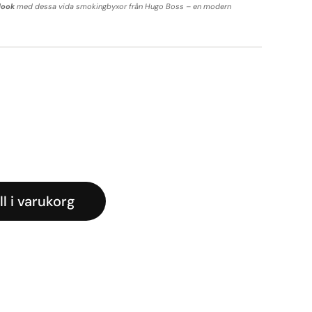
look
med dessa vida smokingbyxor från Hugo Boss – en modern
iga
arande
set
kr.
ll i varukorg