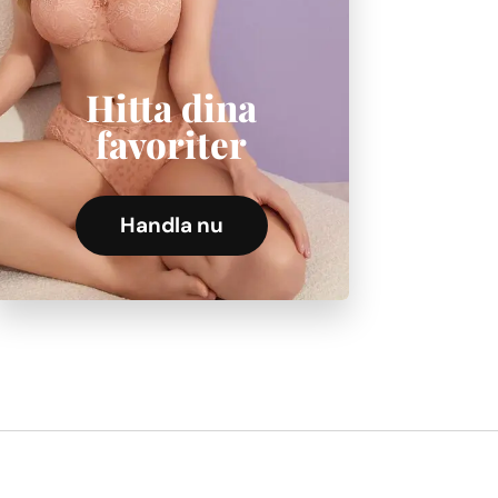
Hitta dina
favoriter
Handla nu