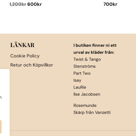
Det
Det
1,200
kr
600
kr
700
kr
ursprungliga
nuvarande
Den
uktsidan
priset
priset
här
var:
är:
produkten
1,200kr.
600kr.
har
flera
LÄNKAR
I butiken finner ni ett
varianter.
urval av kläder från:
Cookie Policy
De
Twist & Tango
Retur och Köpvillkor
Stenströms
olika
Part Two
alternativen
Isay
kan
LauRie
väljas
Ilse Jacobsen
h
på
Rosemunde
produktsida
Skärp från Vanzetti