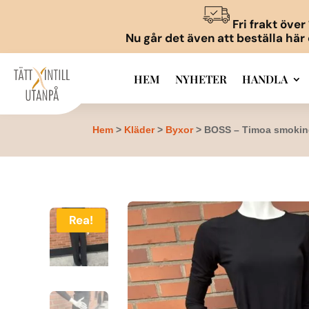
Fri frakt öve
Nu går det även att beställa här
HEM
NYHETER
HANDLA
Hem
>
Kläder
>
Byxor
> BOSS – Timoa smokin
Rea!