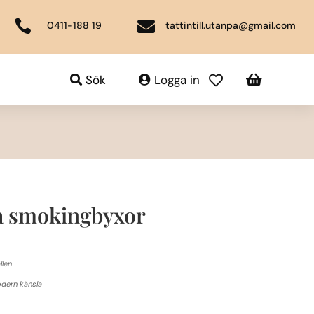


0411-188 19
tattintill.utanpa@gmail.com

Sök
Logga in

a smokingbyxor
llen
dern känsla