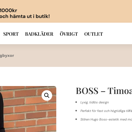
r 1000kr
 och hämta ut i butik!
SPORT
BADKLÄDER
ÖVRIGT
OUTLET
gbyxor
BOSS – Timo
Lyxig, tidlös design
Perfekt för fest och högtidliga tillfä
Stilren Hugo Boss-estetik med mo