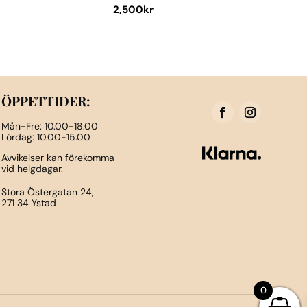
2,500
kr
Den
här
produkten
har
flera
ÖPPETTIDER:
varianter.
Mån-Fre: 10.00-18.00
De
Lördag: 10.00-15.00
olika
Avvikelser kan förekomma
vid helgdagar.
alternativen
kan
Stora Östergatan 24,
271 34 Ystad
väljas
på
n
produktsidan
0