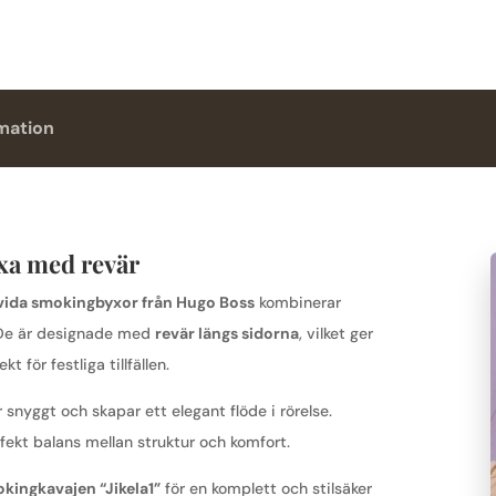
rmation
xa med revär
vida smokingbyxor från Hugo Boss
kombinerar
t. De är designade med
revär längs sidorna
, vilket ger
 för festliga tillfällen.
 snyggt och skapar ett elegant flöde i rörelse.
rfekt balans mellan struktur och komfort.
ingkavajen “Jikela1”
för en komplett och stilsäker