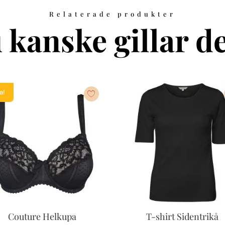
Relaterade produkter
 kanske gillar de
a!
ukten
nter.
nativen
Couture Helkupa
T-shirt Sidentrikå
s