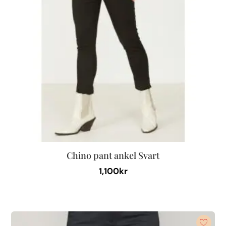
Chino pant ankel Svart
1,100
kr
Den
här
produkten
har