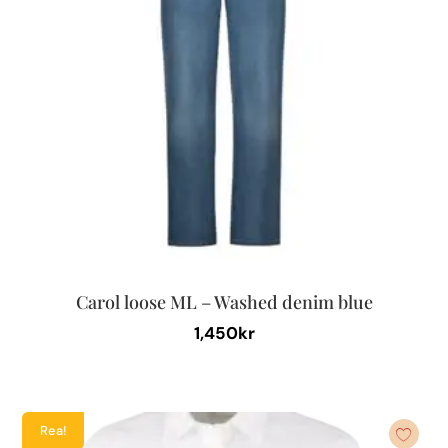
alternativen
kan
väljas
på
produktsidan
Carol loose ML – Washed denim blue
1,450
kr
Den
här
produkten
Rea!
har