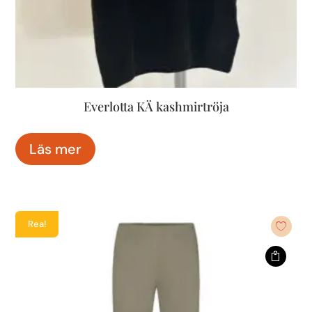
Everlotta KÄ kashmirtröja
Läs mer
Rea!