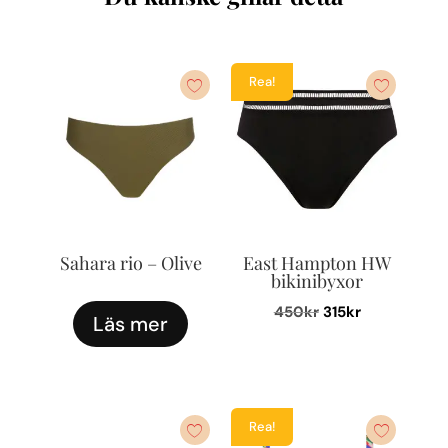
Rea!
Sahara rio – Olive
East Hampton HW
bikinibyxor
Det
Det
450
kr
315
kr
Läs mer
ursprungliga
nuvarande
Den
priset
priset
här
var:
är:
produkten
450kr.
315kr.
har
Rea!
flera