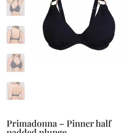
Primadonna – Pinner half
padded plunge