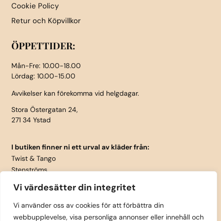
Cookie Policy
Retur och Köpvillkor
ÖPPETTIDER:
Mån-Fre: 10.00-18.00
Lördag: 10.00-15.00
Avvikelser kan förekomma vid helgdagar.
Stora Östergatan 24,
271 34 Ystad
I butiken finner ni ett urval av kläder från:
Twist & Tango
Stenströms
Part Two
Vi värdesätter din integritet
Isay
LauRie
Vi använder oss av cookies för att förbättra din
webbupplevelse, visa personliga annonser eller innehåll och