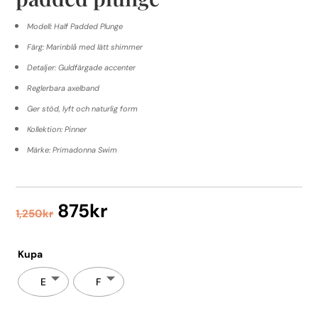
Modell: Half Padded Plunge
Färg: Marinblå med lätt shimmer
Detaljer: Guldfärgade accenter
Reglerbara axelband
Ger stöd, lyft och naturlig form
Kollektion: Pinner
Märke: Primadonna Swim
Det
Det
875
kr
1,250
kr
ursprungliga
nuvarande
priset
priset
var:
är:
Kupa
1,250kr.
875kr.
E
F