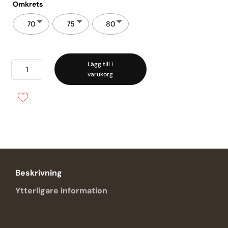
Omkrets
70
75
80
Primadonna
Lägg till i
varukorg
-
Pinner
half
padded
plunge
mängd
Beskrivning
Ytterligare information