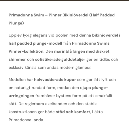
Primadonna Swim – Pinner Bikiniöverdel (Half Padded
Plunge)
Upplev lyxig elegans vid poolen med denna
bikiniöverdel i
half padded plunge-modell
från
Primadonna Swims
Pinner-kollektion
. Den
marinblå färgen med diskret
shimmer
och
sofistikerade gulddetaljer
ger en tidlös och
exklusiv känsla som andas modern glamour.
Modellen har
halvvadderade kupor
som ger lätt lyft och
en naturligt rundad form, medan den djupa
plunge-
urringningen
framhäver bystens form på ett smakfullt
sätt. De reglerbara axelbanden och den stabila
konstruktionen ger både
stöd och komfort
, i äkta
Primadonna-anda.