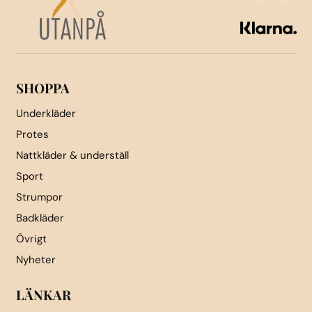
kan
kan
väljas
väljas
på
på
produktsidan
produktsidan
SHOPPA
Underkläder
Protes
Nattkläder & underställ
Sport
Strumpor
Badkläder
Övrigt
Nyheter
LÄNKAR