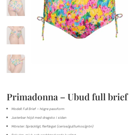
Primadonna – Ubud full brief
Modell: Full Brief – högre passform
Justerbar höjd med dragsko i sidan
Mönster: Spräckligt, flerfärgat (cerise/gul/turkos/grön)
Bekväm, mjuk och snabbtorkande kvalitet