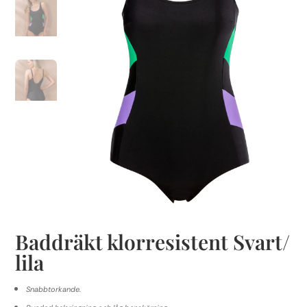
Baddräkt klorresistent Svart/
lila
Snabbtorkande.