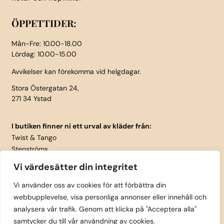
ÖPPETTIDER:
Mån-Fre: 10.00-18.00
Lördag: 10.00-15.00
Avvikelser kan förekomma vid helgdagar.
Stora Östergatan 24,
271 34 Ystad
I butiken finner ni ett urval av kläder från:
Twist & Tango
Stenströms
Part Two
Vi värdesätter din integritet
Isay
LauRie
Vi använder oss av cookies för att förbättra din
webbupplevelse, visa personliga annonser eller innehåll och
Rosemunde
analysera vår trafik. Genom att klicka på "Acceptera alla"
Skärp från Vanzetti
samtycker du till vår användning av cookies.