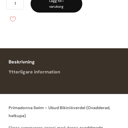
Primadonna
Lägg till i
varukorg
-
Ubud
ovadderad
mängd
Beskrivning
Ytterligare information
Primadonna Swim – Ubud Bikiniöverdel (Ovadderad,
helkupa)
Fånga sommarens energi med denna
ovadderade