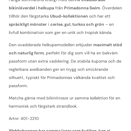
bikiniöverdel i helkupa
från
Primadonna Swim
. Överdelen
tillhör den färgstarka
Ubud-kollektionen
och har ett
spräckligt mönster
i
cerise, gul, turkos och grön
– en
livfull kombination som ger en unik och tropisk känsla.
Den ovadderade helkupemodellen erbjuder
maximalt stöd
och naturlig form
, perfekt för dig som vill ha en bekväm
passform utan extra vaddering. De stabila kuporna och de
reglerbara axelbanden ger en trygg och smickrande
silhuett, typiskt för Primadonnas välkända kvalitet och
passform.
Matcha gärna med bikinitrosor ur samma kollektion för en
harmonisk och färgstark strandlook.
Artnr: 401-2210
Webbshoppen har samma lager som butiken, kan ej