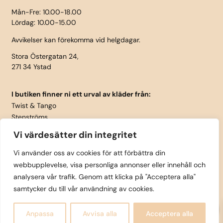
Mån-Fre: 10.00-18.00
Lördag: 10.00-15.00
Avvikelser kan förekomma vid helgdagar.
Stora Östergatan 24,
271 34 Ystad
I butiken finner ni ett urval av kläder från:
Twist & Tango
Stenströms
Part Two
Vi värdesätter din integritet
Isay
LauRie
Vi använder oss av cookies för att förbättra din
webbupplevelse, visa personliga annonser eller innehåll och
Rosemunde
analysera vår trafik. Genom att klicka på "Acceptera alla"
Skärp från Vanzetti
samtycker du till vår användning av cookies.
0
Copyright © Tättintill och utanpå Ystad AB 2025 |
Anpassa
Avvisa alla
Acceptera alla
Design
AO marketing