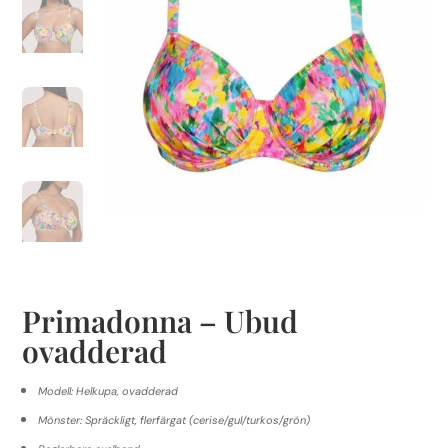
Primadonna – Ubud
ovadderad
Modell: Helkupa, ovadderad
Mönster: Spräckligt, flerfärgat (cerise/gul/turkos/grön)