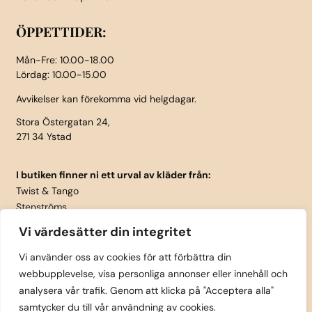
ÖPPETTIDER:
Mån-Fre: 10.00-18.00
Lördag: 10.00-15.00
Avvikelser kan förekomma vid helgdagar.
Stora Östergatan 24,
271 34 Ystad
I butiken finner ni ett urval av kläder från:
Twist & Tango
Stenströms
Part Two
Vi värdesätter din integritet
Isay
LauRie
Vi använder oss av cookies för att förbättra din
webbupplevelse, visa personliga annonser eller innehåll och
Rosemunde
analysera vår trafik. Genom att klicka på "Acceptera alla"
Skärp från Vanzetti
samtycker du till vår användning av cookies.