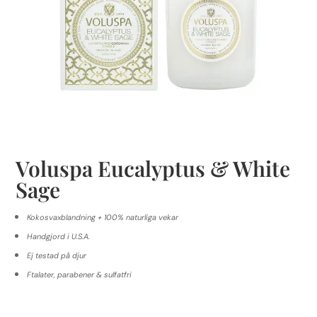
Voluspa Eucalyptus & White
Sage
Kokosvaxblandning + 100% naturliga vekar
Handgjord i U.S.A.
Ej testad på djur
Ftalater, parabener & sulfatfri