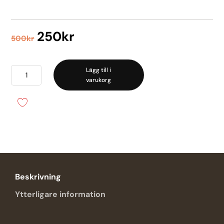
Det
Det
250
kr
500
kr
ursprungliga
nuvarande
priset
priset
var:
är:
Voluspa
Lägg till i
500kr.
250kr.
varukorg
Eucalyptus
&
White
Sage
mängd
Beskrivning
Ytterligare information