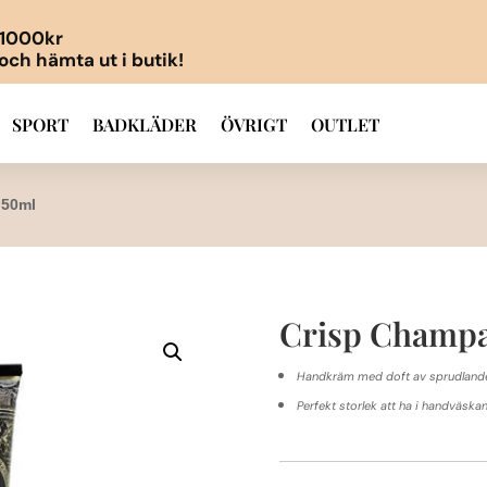
r 1000kr
 och hämta ut i butik!
SPORT
BADKLÄDER
ÖVRIGT
OUTLET
 50ml
Crisp Champ
Handkräm med doft av sprudlande
Perfekt storlek att ha i handväska