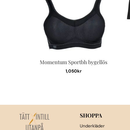
Momentum Sportbh bygellös
1,050
kr
Den
här
produkten
har
flera
SHOPPA
varianter.
De
Underkläder