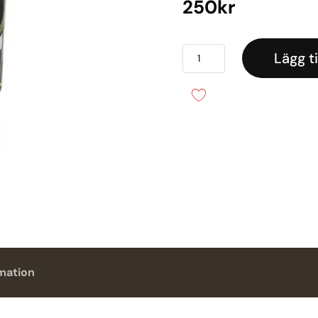
250
kr
Crisp
Lägg ti
Champagne
-
Handkräm
50ml
mängd
rmation