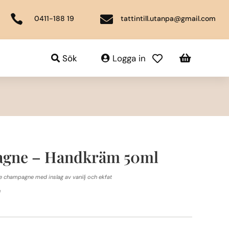


0411-188 19
tattintill.utanpa@gmail.com

Sök
Logga in

agne – Handkräm 50ml
 champagne med inslag av vanilj och ekfat
n