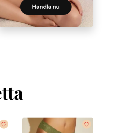
Handla nu
tta