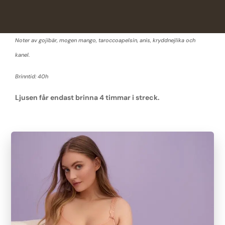
Noter av gojibär, mogen mango, taroccoapelsin, anis, kryddnejlika och
kanel.
Brinntid: 40h
Ljusen får endast brinna 4 timmar i streck.