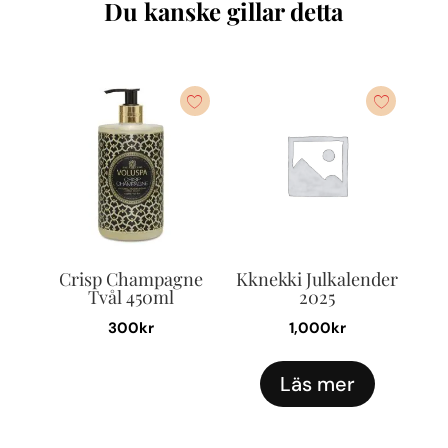
Du kanske gillar detta
Crisp Champagne
Kknekki Julkalender
Tvål 450ml
2025
300
kr
1,000
kr
Läs mer