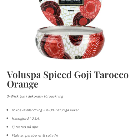
Voluspa Spiced Goji Tarocco
Orange
3-Wick ljus i dekorativ förpackning
Kokosvaxblandning + 100% naturliga vekar
Handgjord i U.S.A.
Ej testad på djur
Ftalater, parabener & sulfatfri