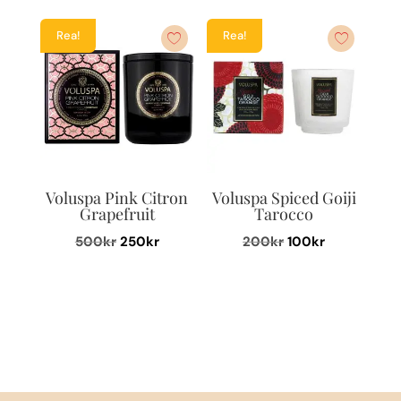
Rea!
Rea!
Voluspa Pink Citron
Voluspa Spiced Goiji
Grapefruit
Tarocco
Det
Det
Det
Det
500
kr
250
kr
200
kr
100
kr
ursprungliga
nuvarande
ursprungliga
nuvarande
priset
priset
priset
priset
var:
är:
var:
är:
500kr.
250kr.
200kr.
100kr.