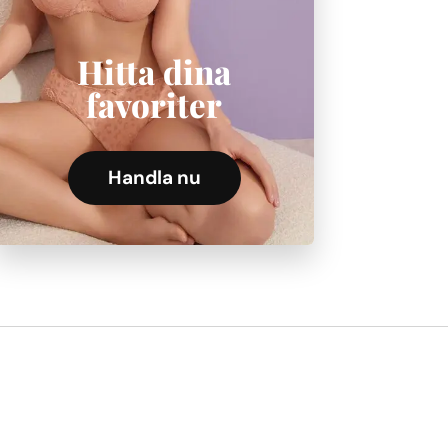
Hitta dina
favoriter
Handla nu