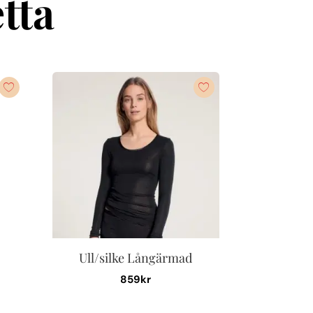
tta
Ull/silke Långärmad
859
kr
Den