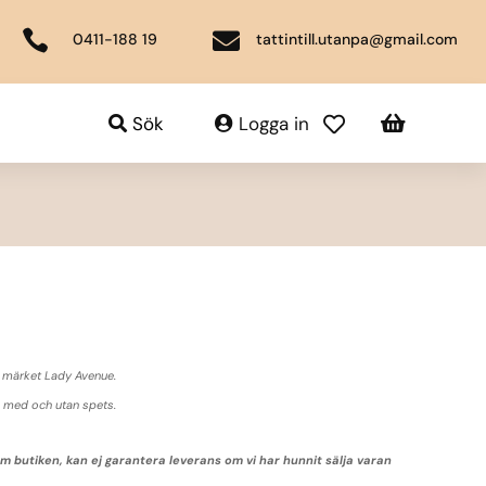


0411-188 19
tattintill.utanpa@gmail.com

Sök
Logga in

 märket Lady Avenue.
s med och utan spets.
butiken, kan ej garantera leverans om vi har hunnit sälja varan