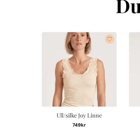
Du
Ull/silke Joy Linne
749
kr
Den