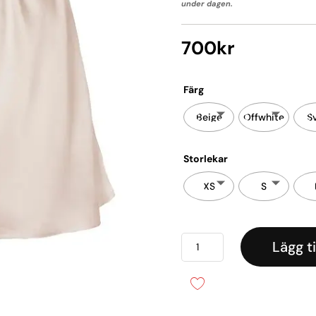
under dagen.
700
kr
Färg
Beige
Offwhite
S
Storlekar
XS
S
Sidenshorts
Lägg ti
mängd