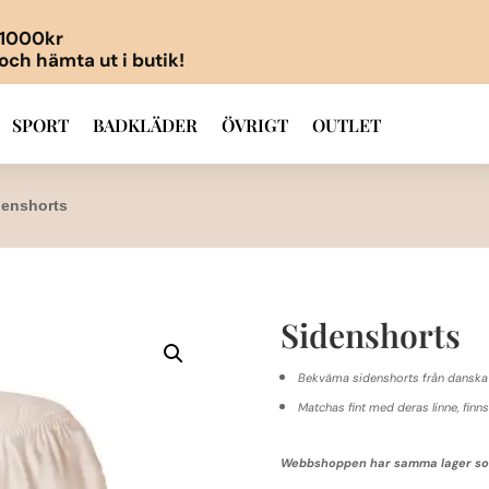
r 1000kr
 och hämta ut i butik!
SPORT
BADKLÄDER
ÖVRIGT
OUTLET
denshorts
Sidenshorts
Bekväma sidenshorts från danska
Matchas fint med deras linne, finn
Webbshoppen har samma lager som 