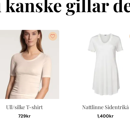
 kanske gillar de
Ull/silke T-shirt
Nattlinne Sidentrikå
729
kr
1,400
kr
Den
Den