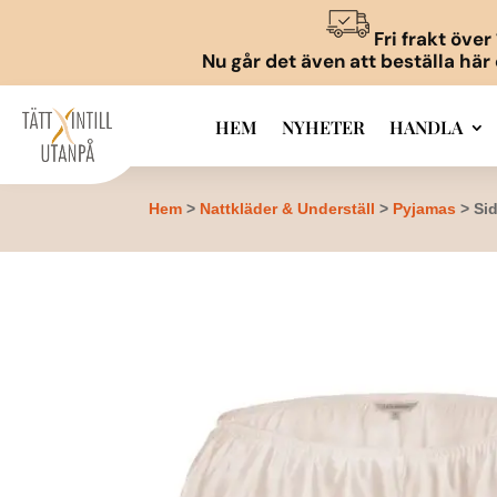
Fri frakt öve
Nu går det även att beställa här
HEM
NYHETER
HANDLA
Hem
>
Nattkläder & Underställ
>
Pyjamas
> Si