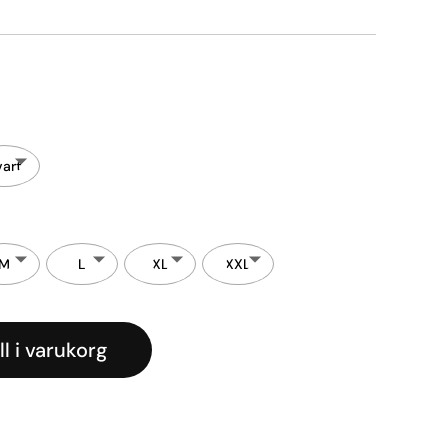
vart
M
L
XL
XXL
ll i varukorg