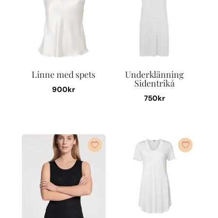
Linne med spets
Underklänning
Sidentrikå
900
kr
750
kr
Den
Den
här
här
produkten
produkten
har
har
flera
flera
varianter.
varianter.
De
De
olika
olika
alternativen
alternativen
kan