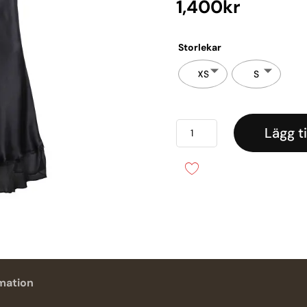
1,400
kr
Storlekar
XS
S
Babydoll
Lägg ti
Siden
nattlinne
mängd
rmation