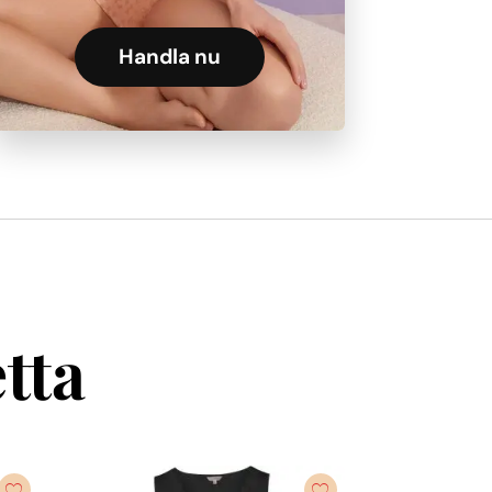
Handla nu
tta