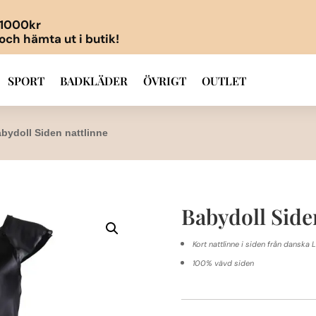
r 1000kr
 och hämta ut i butik!
SPORT
BADKLÄDER
ÖVRIGT
OUTLET
bydoll Siden nattlinne
Babydoll Side
Kort nattlinne i siden från danska
100% vävd siden