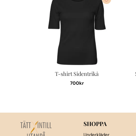
T-shirt Sidentrikå
700
kr
Den
här
produkten
har
flera
SHOPPA
varianter.
Underkläder