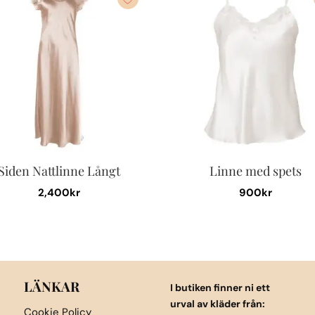
Siden Nattlinne Långt
Linne med spets
2,400
kr
900
kr
Den
Den
här
här
produkten
produkten
har
har
flera
flera
LÄNKAR
I butiken finner ni ett
varianter.
varianter.
urval av kläder från:
Cookie Policy