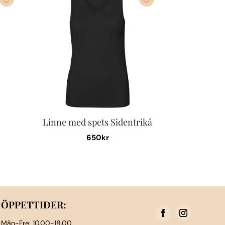
Linne med spets Sidentrikå
650
kr
Den
här
produkten
har
flera
ÖPPETTIDER:
varianter.
Mån-Fre: 10.00-18.00