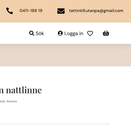


0411-188 19
tattintill.utanpa@gmail.com

Sök
Logga in

n nattlinne
 Lady Avenue