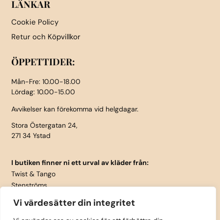
LÄNKAR
Cookie Policy
Retur och Köpvillkor
ÖPPETTIDER:
Mån-Fre: 10.00-18.00
Lördag: 10.00-15.00
Avvikelser kan förekomma vid helgdagar.
Stora Östergatan 24,
271 34 Ystad
I butiken finner ni ett urval av kläder från:
Twist & Tango
Stenströms
Part Two
Vi värdesätter din integritet
Isay
LauRie