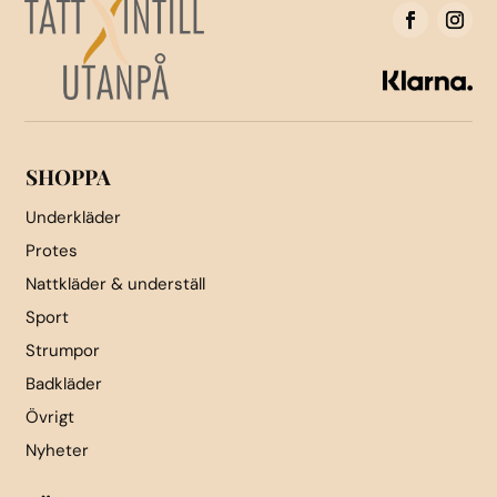
alternativen
kan
väljas
på
produktsidan
SHOPPA
Underkläder
Protes
Nattkläder & underställ
Sport
Strumpor
Badkläder
Övrigt
Nyheter