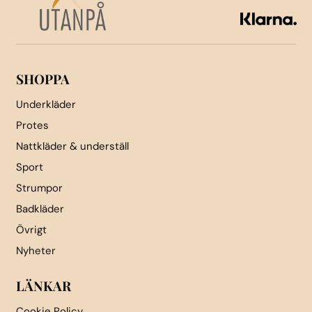
kan
kan
väljas
väljas
på
på
produktsidan
produktsidan
SHOPPA
Underkläder
Protes
Nattkläder & underställ
Sport
Strumpor
Badkläder
Övrigt
Nyheter
LÄNKAR
Cookie Policy