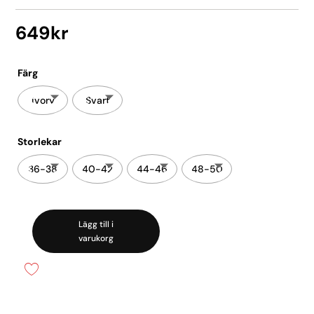
649
kr
Färg
ivory
Svart
Storlekar
36-38
40-42
44-46
48-50
Lägg till i
Ull/silke
varukorg
Linne
spets
mängd