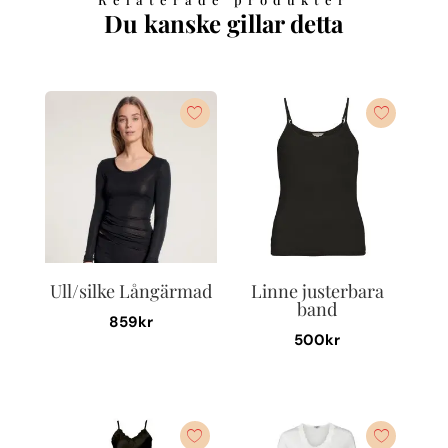
Du kanske gillar detta
Ull/silke Långärmad
Linne justerbara
band
859
kr
500
kr
Den
Den
här
här
produkten
produkten
har
har