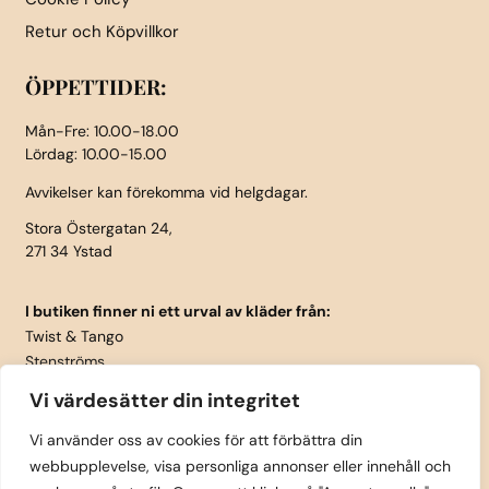
Retur och Köpvillkor
ÖPPETTIDER:
Mån-Fre: 10.00-18.00
Lördag: 10.00-15.00
Avvikelser kan förekomma vid helgdagar.
Stora Östergatan 24,
271 34 Ystad
I butiken finner ni ett urval av kläder från:
Twist & Tango
Stenströms
Part Two
Vi värdesätter din integritet
Isay
LauRie
Vi använder oss av cookies för att förbättra din
webbupplevelse, visa personliga annonser eller innehåll och
Rosemunde