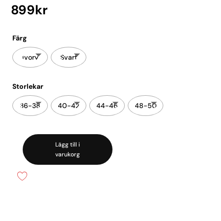
899
kr
Färg
ivory
Svart
Storlekar
36-38
40-42
44-46
48-50
Lägg till i
Ull/silke
varukorg
Långärmad
spets
mängd