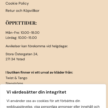
Cookie Policy
Retur och Köpvillkor
ÖPPETTIDER:
Mån-Fre: 10.00-18.00
Lördag: 10.00-15.00
Avvikelser kan förekomma vid helgdagar.
Stora Östergatan 24,
271 34 Ystad
I butiken finner ni ett urval av kläder från:
Twist & Tango
Stenströms
Part Two
Vi värdesätter din integritet
Isay
LauRie
Vi använder oss av cookies för att förbättra din
webbupplevelse, visa personliga annonser eller innehåll och