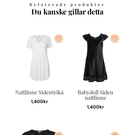
Relaterade produkter
Du kanske gillar detta
Nattlinne Sidentrikå
Babydoll Siden
nattlinne
1,400
kr
1,400
kr
Den
Den
här
här
produkten
produkten
har