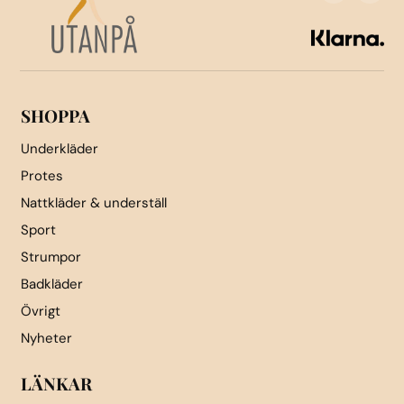
kan
kan
väljas
väljas
på
på
produktsidan
produktsidan
SHOPPA
Underkläder
Protes
Nattkläder & underställ
Sport
Strumpor
Badkläder
Övrigt
Nyheter
LÄNKAR