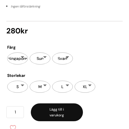
Ingen tåförstärkning
280
kr
Färg
Singapore
Sun
Svart
Storlekar
S
M
L
XL
Strumpbyxor
Lägg till i
varukorg
Different
20