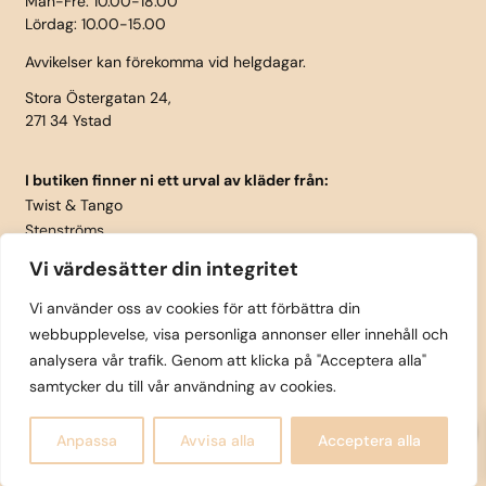
Mån-Fre: 10.00-18.00
Lördag: 10.00-15.00
Avvikelser kan förekomma vid helgdagar.
Stora Östergatan 24,
271 34 Ystad
I butiken finner ni ett urval av kläder från:
Twist & Tango
Stenströms
Part Two
Vi värdesätter din integritet
Isay
LauRie
Vi använder oss av cookies för att förbättra din
webbupplevelse, visa personliga annonser eller innehåll och
Rosemunde
analysera vår trafik. Genom att klicka på "Acceptera alla"
Skärp från Vanzetti
samtycker du till vår användning av cookies.
0
Copyright © Tättintill och utanpå Ystad AB 2025 |
Anpassa
Avvisa alla
Acceptera alla
Design
AO marketing