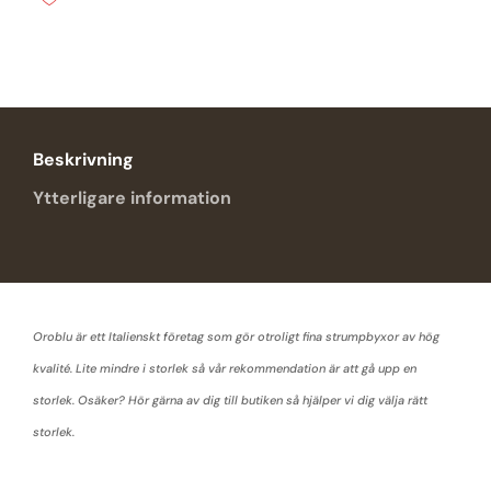
mängd
Beskrivning
Ytterligare information
Oroblu är ett Italienskt företag som gör otroligt fina strumpbyxor av hög
kvalité. Lite mindre i storlek så vår rekommendation är att gå upp en
storlek. Osäker? Hör gärna av dig till butiken så hjälper vi dig välja rätt
storlek.