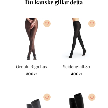
Du kanske gillar detta
Oroblu Riga Lux
Seidenglatt 80
300
kr
400
kr
Den
Den
här
här
produkten
produkten
har
har
flera
flera