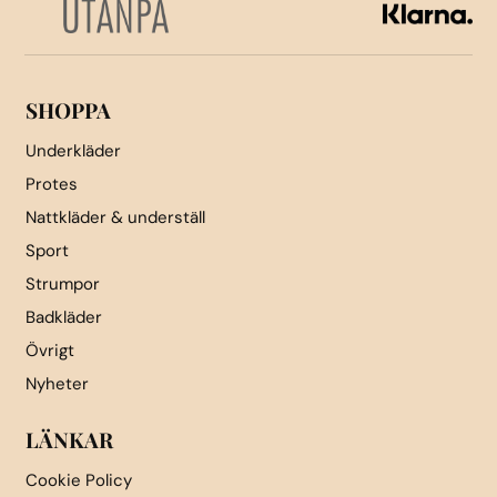
väljas
väljas
på
på
produktsidan
produktsidan
SHOPPA
Underkläder
Protes
Nattkläder & underställ
Sport
Strumpor
Badkläder
Övrigt
Nyheter
LÄNKAR
Cookie Policy