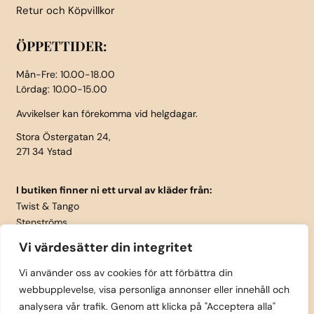
Retur och Köpvillkor
ÖPPETTIDER:
Mån-Fre: 10.00-18.00
Lördag: 10.00-15.00
Avvikelser kan förekomma vid helgdagar.
Stora Östergatan 24,
271 34 Ystad
I butiken finner ni ett urval av kläder från:
Twist & Tango
Stenströms
Part Two
Vi värdesätter din integritet
Isay
LauRie
Vi använder oss av cookies för att förbättra din
webbupplevelse, visa personliga annonser eller innehåll och
Rosemunde
analysera vår trafik. Genom att klicka på "Acceptera alla"