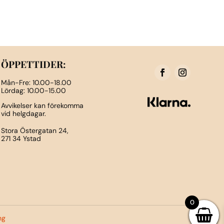
ursprungliga
nuvarande
Den
priset
priset
här
var:
är:
produkten
1,800kr.
540kr.
har
flera
ÖPPETTIDER:
varianter.
De
Mån-Fre: 10.00-18.00
Lördag: 10.00-15.00
olika
alternativen
Avvikelser kan förekomma
vid helgdagar.
kan
Stora Östergatan 24,
väljas
271 34 Ystad
på
n
produktsidan
0
ng