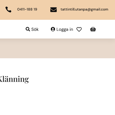


0411-188 19
tattintill.utanpa@gmail.com

Sök
Logga in

 Klänning