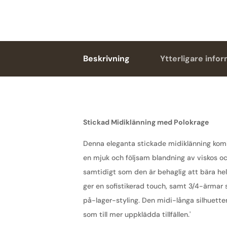
Beskrivning
Ytterligare info
Stickad Midiklänning med Polokrage
Denna eleganta stickade midiklänning kombi
en mjuk och följsam blandning av viskos o
samtidigt som den är behaglig att bära hel
ger en sofistikerad touch, samt 3/4-ärmar 
på-lager-styling. Den midi-långa silhuetten
som till mer uppklädda tillfällen.'