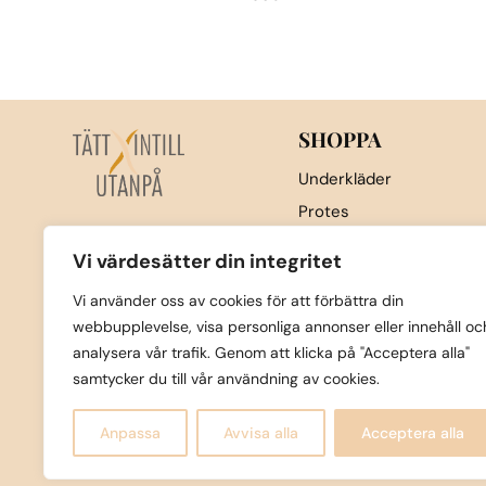
Den
här
produkten
har
flera
SHOPPA
varianter.
Underkläder
De
Protes
olika
Nattkläder & underställ
alternativen
Vi värdesätter din integritet
kan
Sport
Vi använder oss av cookies för att förbättra din
väljas
Strumpor
webbupplevelse, visa personliga annonser eller innehåll oc
på
Badkläder
analysera vår trafik. Genom att klicka på "Acceptera alla"
produktsidan
Övrigt
samtycker du till vår användning av cookies.
Nyheter
Anpassa
Avvisa alla
Acceptera alla
C