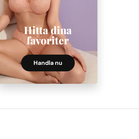
Hitta dina
favoriter
Handla nu