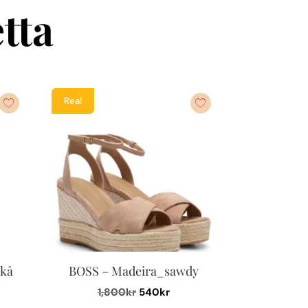
tta
Rea!
ikå
BOSS – Madeira_sawdy
Det
Det
1,800
kr
540
kr