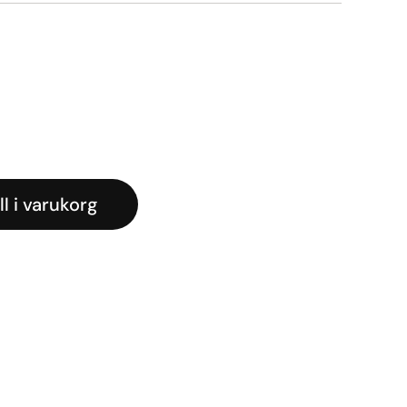
t
iga
varande
iset
:
500kr.
ll i varukorg