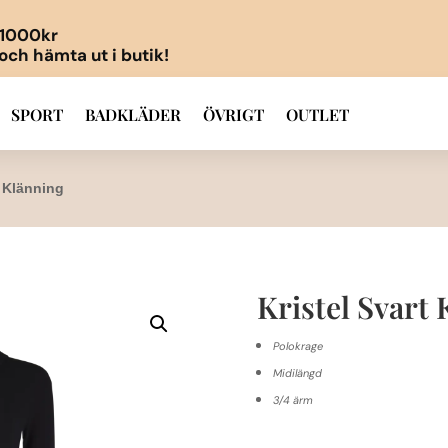
r 1000kr
 och hämta ut i butik!
SPORT
BADKLÄDER
ÖVRIGT
OUTLET
t Klänning
Kristel Svart
Polokrage
Midilängd
3/4 ärm