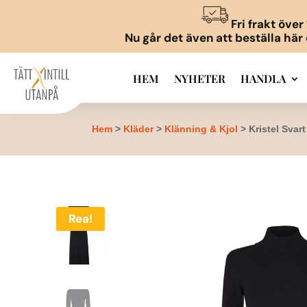
Fri frakt öve
Nu går det även att beställa här
HEM
NYHETER
HANDLA
Hem
>
Kläder
>
Klänning & Kjol
> Kristel Svar
Rea!