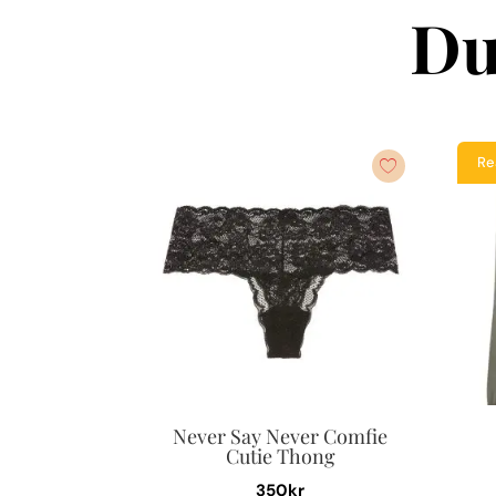
Du
Re
Never Say Never Comfie
Cutie Thong
350
kr