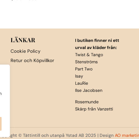
Den
ursprungliga
nuvarande
Den
här
priset
priset
här
produkten
var:
är:
produkten
har
1,700kr.
850kr.
har
flera
flera
LÄNKAR
I butiken finner ni ett
varianter.
varianter.
urval av kläder från:
De
Cookie Policy
De
Twist & Tango
olika
Retur och Köpvillkor
Stenströms
olika
alternativen
Part Two
alternativen
kan
Isay
kan
väljas
LauRie
väljas
på
Ilse Jacobsen
h
på
produktsida
Rosemunde
produktsidan
Skärp från Vanzetti
opyright © Tättintill och utanpå Ystad AB 2025 | Design
AO marketi