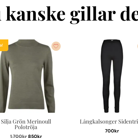
 kanske gillar de
a!
Silja Grön Merinoull
Långkalsonger Sidentr
Polotröja
700
kr
Det
Det
1,700
kr
850
kr