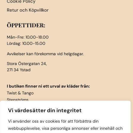
Cookie Policy
Retur och Köpvillkor
ÖPPETTIDER:
Mån-Fre: 10.00-18.00
Lördag: 10.00-15.00
Avvikelser kan förekomma vid helgdagar.
Stora Östergatan 24,
271 34 Ystad
I butiken finner ni ett urval av kläder från:
Twist & Tango
Stenströms
Part Two
Vi värdesätter din integritet
Isay
LauRie
Vi använder oss av cookies för att förbättra din
webbupplevelse, visa personliga annonser eller innehåll och
Rosemunde