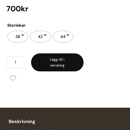
700
kr
Storlekar
38
42
44
Damella
Lägg till i
varukorg
-
Olivia
Berry
mängd
Beskrivning