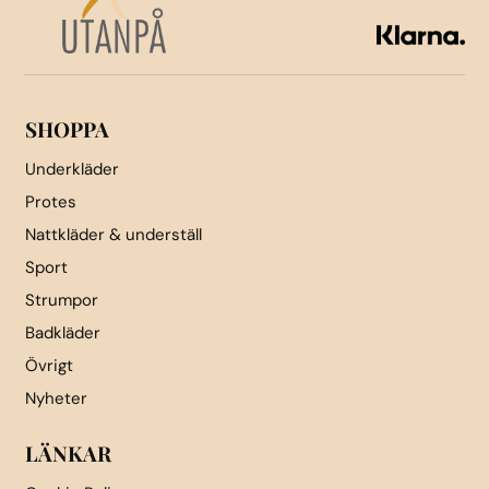
väljas
på
produktsidan
SHOPPA
Underkläder
Protes
Nattkläder & underställ
Sport
Strumpor
Badkläder
Övrigt
Nyheter
LÄNKAR