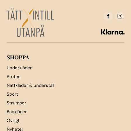
De
olika
olika
alternativen
alternativen
kan
kan
väljas
väljas
på
på
produktsidan
produktsidan
SHOPPA
Underkläder
Protes
Nattkläder & underställ
Sport
Strumpor
Badkläder
Övrigt
Nyheter