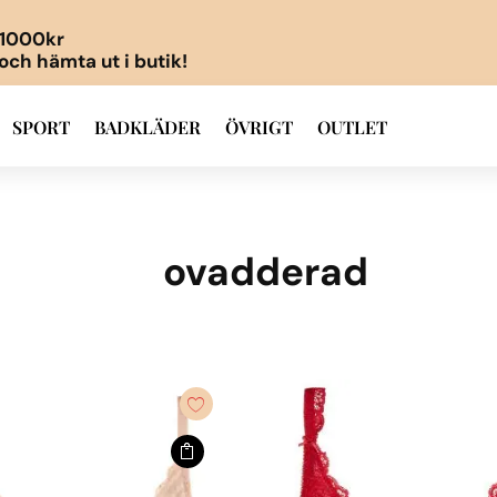
r 1000kr
 och hämta ut i butik!
SPORT
BADKLÄDER
ÖVRIGT
OUTLET
ovadderad