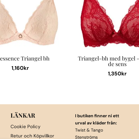
essence Triangel bh
Triangel-bh med bygel 
de sens
1,160
kr
1,350
kr
Den
här
produkten
har
flera
LÄNKAR
I butiken finner ni ett
varianter.
urval av kläder från:
Cookie Policy
De
Twist & Tango
Retur och Köpvillkor
Stenströms
olika