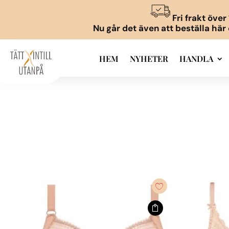
Fri frakt öve
Nu går det även att beställa här
HEM
NYHETER
HANDLA