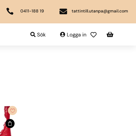


0411-188 19
tattintill.utanpa@gmail.com

Sök
Logga in
