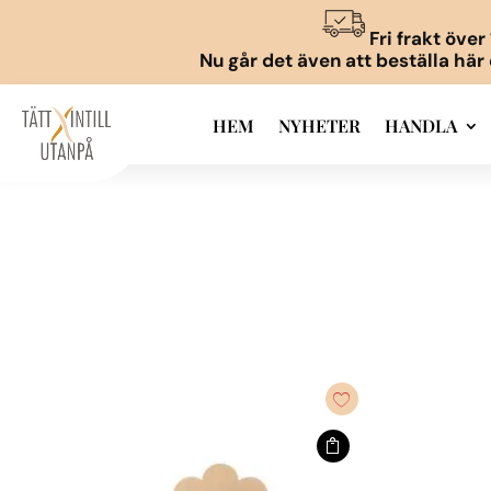
Fri frakt öve
Nu går det även att beställa här
HEM
NYHETER
HANDLA