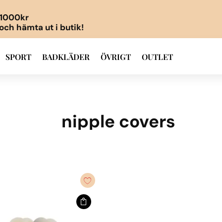
r 1000kr
 och hämta ut i butik!
SPORT
BADKLÄDER
ÖVRIGT
OUTLET
nipple covers