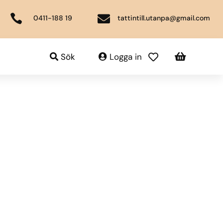


0411-188 19
tattintill.utanpa@gmail.com

Sök
Logga in
