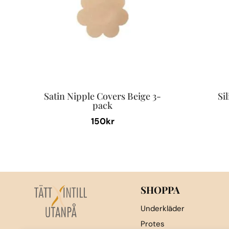
Satin Nipple Covers Beige 3-
Si
pack
150
kr
SHOPPA
Underkläder
Protes