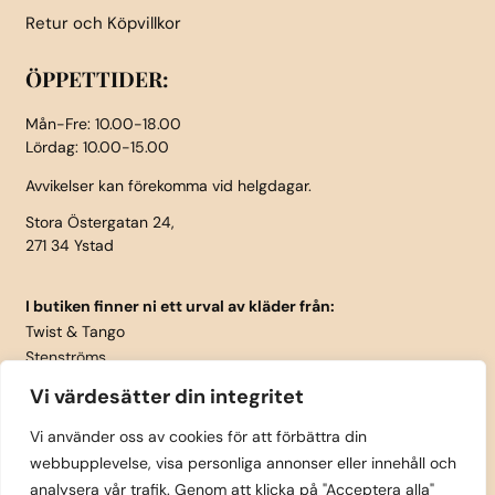
Retur och Köpvillkor
ÖPPETTIDER:
Mån-Fre: 10.00-18.00
Lördag: 10.00-15.00
Avvikelser kan förekomma vid helgdagar.
Stora Östergatan 24,
271 34 Ystad
I butiken finner ni ett urval av kläder från:
Twist & Tango
Stenströms
Part Two
Vi värdesätter din integritet
Isay
LauRie
Vi använder oss av cookies för att förbättra din
webbupplevelse, visa personliga annonser eller innehåll och
Rosemunde
analysera vår trafik. Genom att klicka på "Acceptera alla"