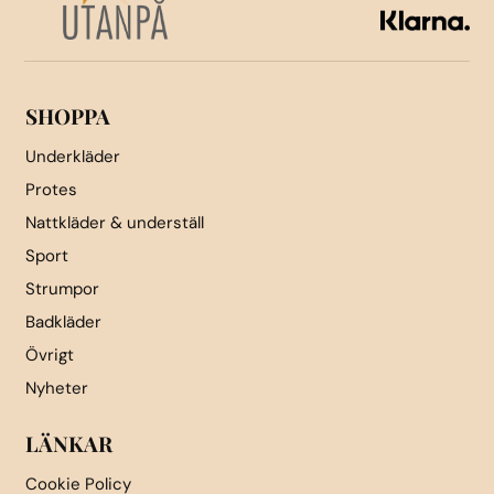
väljas
på
produktsidan
SHOPPA
Underkläder
Protes
Nattkläder & underställ
Sport
Strumpor
Badkläder
Övrigt
Nyheter
LÄNKAR
Cookie Policy