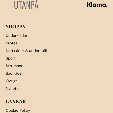
väljas
på
produktsidan
SHOPPA
Underkläder
Protes
Nattkläder & underställ
Sport
Strumpor
Badkläder
Övrigt
Nyheter
LÄNKAR
Cookie Policy