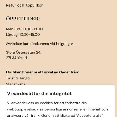
Retur och Köpvillkor
ÖPPETTIDER:
Mån-Fre: 10.00-18.00
Lördag: 10.00-15.00
Avvikelser kan förekomma vid helgdagar.
Stora Östergatan 24,
271 34 Ystad
I butiken finner ni ett urval av kläder från:
Twist & Tango
Stenströms
Part Two
Vi värdesätter din integritet
Isay
LauRie
Vi använder oss av cookies för att förbättra din
webbupplevelse, visa personliga annonser eller innehåll och
Rosemunde
analysera vår trafik. Genom att klicka på "Acceptera alla"