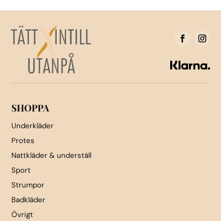
varianter.
De
De
olika
olika
alternativen
alternativen
kan
kan
väljas
väljas
på
på
produktsidan
produktsidan
SHOPPA
Underkläder
Protes
Nattkläder & underställ
Sport
Strumpor
Badkläder
Övrigt