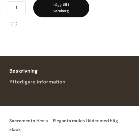
Sacramento
Lägg till i
varukorg
Heels
-
Twist
&
Tango
mängd
Beskrivning
Ytterligare information
Sacramento Heels – Eleganta mules i läder med hög
klack