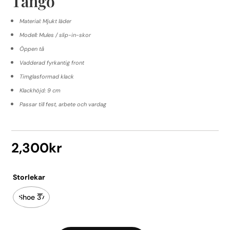
Tango
Material: Mjukt läder
Modell: Mules / slip-in-skor
Öppen tå
Vadderad fyrkantig front
Timglasformad klack
Klackhöjd: 9 cm
Passar till fest, arbete och vardag
2,300
kr
Storlekar
Shoe 37